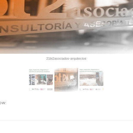
21bt2asociados-arquitectos
NOW: