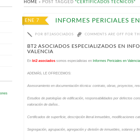
HOME
»
POST TAGGED
"CERTIFICADOS TECNICOS"
INFORMES PERICIALES EN
ENE 7
POR
BT2ASOCIADOS
COMMENTS ARE OFF FOR TH
BT2 ASOCIADOS ESPECIALIZADOS EN INFO
VALENCIA
En
bt2 asociados
somos especialistas en
Informes Periciales en Valenci
ADEMÁS, LE OFRECEMOS:
Asesoramiento en documentación técnica: contrato, obras, proyectos, re
Estudios de patologías de edificación, responsabilidades por defectos cons
valoración de daños..
Certificados de superficie, descripción literal inmuebles, modificaciones c
Segregación, agrupación, agregación y división de inmuebles, solares y fi