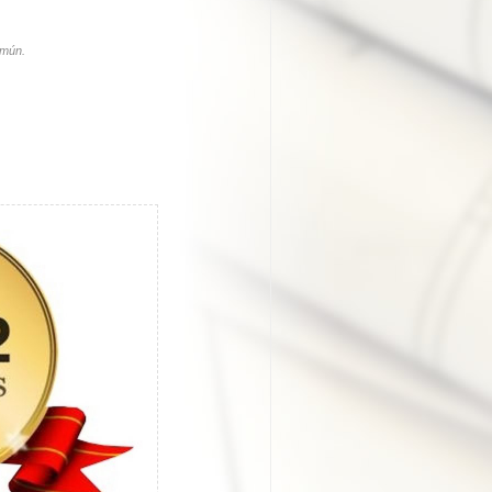
omún.