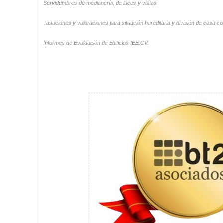
Servidumbres de medianería, de luces y vistas
Tasaciones y valoraciones para situación hereditaria y división de cosa c
Informes de Evaluación de Edificios IEE.CV.