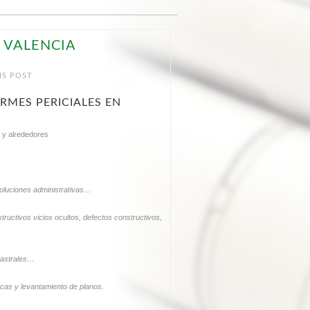
 VALENCIA
IS POST
RMES PERICIALES EN
a
y alrededores
soluciones administrativas…
tructivos vicios ocultos, defectos constructivos,
atastrales…
ncas y levantamiento de planos.