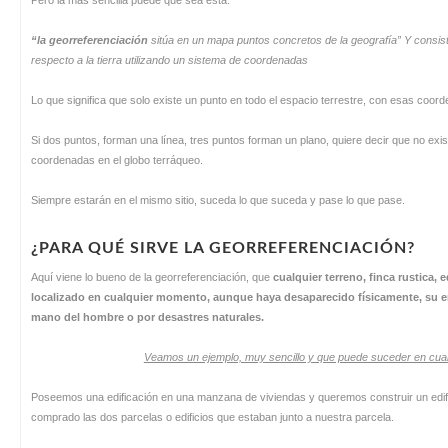
Pero la más sencilla puede que sea esta:
“la georreferenciación
sitúa en un mapa puntos concretos de la geografía”
Y consist
respecto a la tierra utilizando un sistema de coordenadas
Lo que significa que solo existe un punto en todo el espacio terrestre, con esas coor
Si dos puntos, forman una línea, tres puntos forman un plano, quiere decir que no exi
coordenadas en el globo terráqueo.
Siempre estarán en el mismo sitio, suceda lo que suceda y pase lo que pase.
¿PARA QUÉ SIRVE LA GEORREFERENCIACIÓN?
Aquí viene lo bueno de la georreferenciación, que
cualquier terreno, finca rustica, 
localizado en cualquier momento, aunque haya desaparecido físicamente, su en
mano del hombre o por desastres naturales.
Veamos un ejemplo, muy sencillo y que puede suceder en cual
Poseemos una edificación en una manzana de viviendas y queremos construir un edific
comprado las dos parcelas o edificios que estaban junto a nuestra parcela.