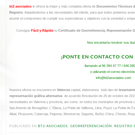
bt2 asociados
le ofrece la mejor y más completa oferta de
Documentos Técnicos de
Registro
. Adaptándonos a las necesidades del cliente, para que todos podamos avanza
asumir el compromiso de cumplir sus expectativas y objetivos con la seriedad y emp
Consigue
Fácil y Rápido
tu
Certificado de Georreferencia, Representación G
Nos encantaría resolver sus du
¡PONTE EN CONTACTO CON
llamando al 96 394 47 77 / 646 09
o utilizando el correo electróni
info@bt2asociados.com
Nuestra oficina se encuentra en
Valencia
capital, elaboramos todo tipo de
levantamie
representación gráfica alternativa
de acuerdo Resolución de 26 de octubre de 2015,
necesidades en Valencia y provincia, así como en todos los municipios de provincia 
San Antonio de Benagéber, L´Eliana, La Pobla de Vallbona, Lliria, Puçol, La Pobla de Far
Albal, Picassent, Catarroja, Paiporta, Montserrat, Sagunto, Buñol, Chiva, Cheste, Reque
PUBLICADO EN
BT2-ASOCIADOS
,
GEORREFERENCIACIÓN
,
REGISTRO 