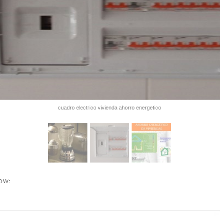
cuadro electrico vivienda ahorro energetico
NOW: