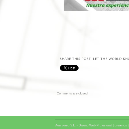
SHARE THIS POST, LET THE WORLD K
Comments are closed
Aeuroweb S.L. - Diseño Web Profesional |
creamos tu