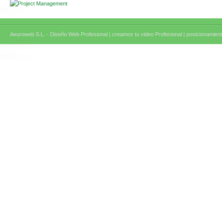
Aeuroweb S.L. - Diseño Web Profesional |
creamos tu video Profesional |
posicionamient