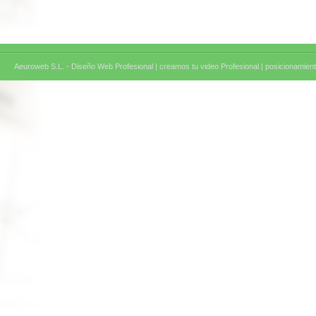
Aeuroweb S.L. - Diseño Web Profesional |
creamos tu video Profesional |
posicionamient