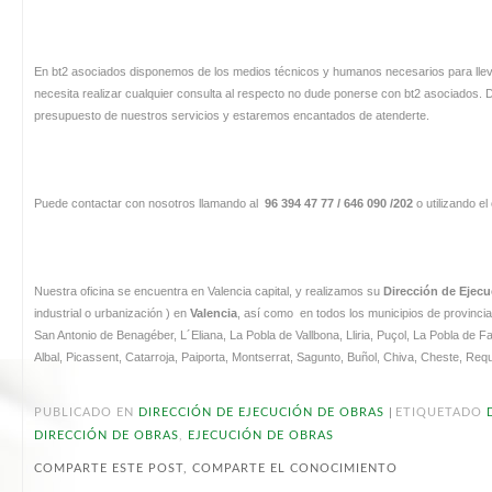
En bt2 asociados disponemos de los medios técnicos y humanos necesarios para llev
necesita realizar cualquier consulta al respecto no dude ponerse con bt2 asociados. 
presupuesto de nuestros servicios y estaremos encantados de atenderte.
Puede contactar con nosotros llamando al
96 394 47 77 / 646 090 /202
o utilizando el
Nuestra oficina se encuentra en Valencia capital, y realizamos su
Dirección de Ejec
industrial o urbanización )
en
Valencia
, así como en todos los municipios de provinci
San Antonio de Benagéber, L´Eliana, La Pobla de Vallbona, Lliria, Puçol, La Pobla de Far
Albal, Picassent, Catarroja, Paiporta, Montserrat, Sagunto, Buñol, Chiva, Cheste, Reque
|
PUBLICADO EN
DIRECCIÓN DE EJECUCIÓN DE OBRAS
ETIQUETADO
DIRECCIÓN DE OBRAS
,
EJECUCIÓN DE OBRAS
COMPARTE ESTE POST, COMPARTE EL CONOCIMIENTO