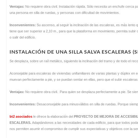
Ventajas:
No requiere obra civil. Instalación rápida. Sólo necesita un enchufe cerca p
una persona en silla de ruedas, y personas con dificultad de movimientos.
Inconvenientes:
Su ascenso, al seguir la inclinación de las escaleras, es más lento q
tiene que ser superior a 2,10 m., para que la plataforma en movimiento, permita subir 
o salir del edificio.
INSTALACIÓN DE UNA SILLA SALVA ESCALERAS (
Se desplaza, sobre un raíl metálico, siguiendo la inclinación del tramo y de todo el reco
Aconsejable para escaleras de viviendas unifamiliares de varias plantas y dúplex en ed
muevan perfectamente a pie, y se puedan sentar en ellas, pero que el subir escaleras
Ventajas:
No requiere obra civil. Para quien se desplaza perfectamente a pie. Se sien
Inconvenientes:
Desaconsejable para minusválidos en silla de ruedas. Porque siempre
bt2 asociados
le ofrece la elaboración del
PROYECTO DE MEJORA DE ACCESIBI
ESCALERAS.
Adaptándonos a las necesidades de cada edificio, para que todos podam
nos permiten asumir el compromiso de cumplir sus expectativas y objetivos con la s