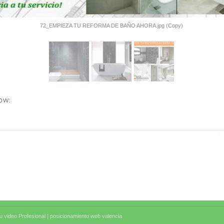
72_EMPIEZA TU REFORMA DE BAÑO AHORA.jpg (Copy)
NOW:
 video Profesional |
posicionamiento web valencia