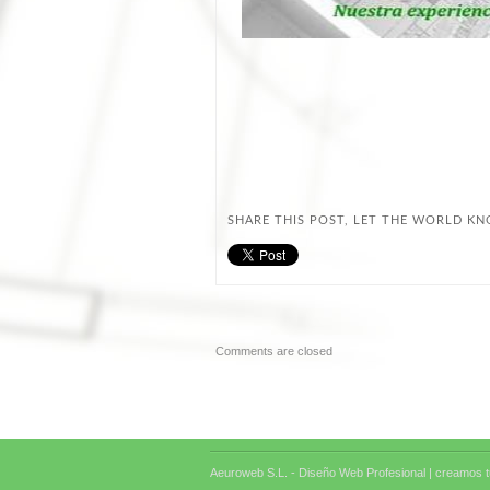
SHARE THIS POST, LET THE WORLD K
Comments are closed
Aeuroweb S.L. - Diseño Web Profesional |
creamos tu