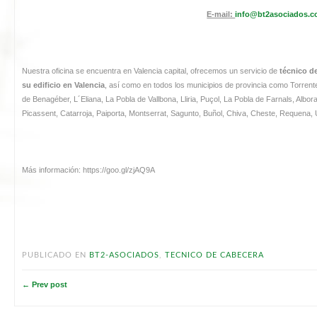
E-mail:
info@bt2asociados.
Nuestra oficina se encuentra en Valencia capital, ofrecemos un servicio de
técnico d
su edificio en Valencia
, así como en todos los municipios de provincia como Torrent
de Benagéber, L´Eliana, La Pobla de Vallbona, Lliria, Puçol, La Pobla de Farnals, Alborai
Picassent, Catarroja, Paiporta, Montserrat, Sagunto, Buñol, Chiva, Cheste, Requena, U
Más información: https://goo.gl/zjAQ9A
PUBLICADO EN
BT2-ASOCIADOS
,
TECNICO DE CABECERA
← Prev post