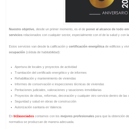
Nuestro objetivo
, desde un primer momento, es el de
poner al alcance de todo e
servicios
relacionados con cualquier sector, especialmente con el de la salud y con la
Estos servicios van desde la calificación y
certificación energética
de edificios y vi
ocupación
(cédula de habitabilidad):
Apertura de locales y proyectos de actividad
Tramitación del certificado energético y de informes
Rehabilitación y mantenimiento de viviendas
Informes de conservación e inspecciones técnicas de viviendas
Peritaciones judiciales, valoraciones y tasaciones inmobiliarias
Proyectos de obras, reformas, decoración y cualquier otro servicio dentro de las
Seguridad y salud en obras de construcción
Autorización sanitaria en Valencia
En
bt2asociados
contamos con los
mejores profesionales
para que la obtención de 
normativa se produzcan de manera adecuada.