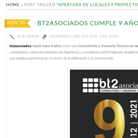
HOME
»
POST TAGGED
"APERTURA DE LOCALES Y PROYECTO
BT2ASOCIADOS CUMPLE 9 AÑ
NOV 30
POR
ADMIN
COMMENTS ARE OFF FOR THIS POST
bt2asociados
nació hace 9 años
como una
Consultoría y Asesoría Técnica en Va
constituimos como una empresa de ingeniería y consultoría conformada por arquitectos
una amplia experiencia en el sector de la edificación y la construcción.