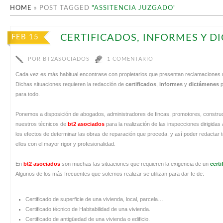
HOME
»
POST TAGGED
"ASSITENCIA JUZGADO"
CERTIFICADOS, INFORMES Y D
FEB 15
POR
BT2ASOCIADOS
1 COMENTARIO
Cada vez es más habitual encontrase con propietarios que presentan reclamaciones r
Dichas situaciones requieren la redacción de
certificados
,
informes
y
dictámenes
p
para todo.
Ponemos a disposición de abogados, administradores de fincas, promotores, construc
nuestros técnicos de
bt2 asociados
para la realización de las inspecciones dirigidas 
los efectos de determinar las obras de reparación que proceda, y así poder redactar t
ellos con el mayor rigor y profesionalidad.
En
bt2 asociados
son muchas las situaciones que requieren la exigencia de un
certi
Algunos de los más frecuentes que solemos realizar se utilizan para dar fe de:
Certificado de superficie de una vivienda, local, parcela…
Certificado técnico de Habitabilidad de una vivienda.
Certificado de antigüedad de una vivienda o edificio.