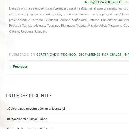
INFO@BT2ASOCIADOS.C
Nuestra oficina se encuentra en Valencia capital, realizamos el asesoramiento técnico
asistencia al juzgado para ratificación, preguntas, careo…., según proceda en Valenci
provincia como Torrente, Burjassot, Meliana, Almàssera, Paterna, San Antonio de Benagé
Pobla de Farnals, Alboraia, Tavernes Blanques, Mislata, Xirivella, Albal, Picassent, Cat
Cheste, Requena, Utiel, etc
PUBLICADO EN
CERTIFICADO TECNICO
,
DICTAMENES PERICIALES
,
IN
← Prev post
ENTRADAS RECIENTES
¡Celebramos nuestro décimo aniversario!
bt2asociados cumple 9 años