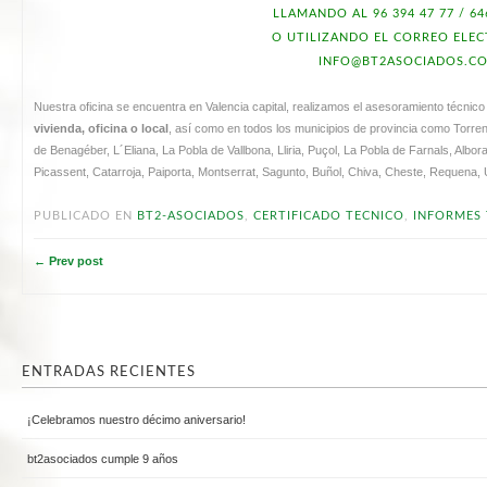
LLAMANDO AL 96 394 47 77 / 64
O UTILIZANDO EL CORREO ELE
INFO@BT2ASOCIADOS.C
Nuestra oficina se encuentra en Valencia capital, realizamos el asesoramiento técnico
vivienda, oficina o local
, así como en todos los municipios de provincia como Torren
de Benagéber, L´Eliana, La Pobla de Vallbona, Lliria, Puçol, La Pobla de Farnals, Alborai
Picassent, Catarroja, Paiporta, Montserrat, Sagunto, Buñol, Chiva, Cheste, Requena, U
PUBLICADO EN
BT2-ASOCIADOS
,
CERTIFICADO TECNICO
,
INFORMES 
← Prev post
ENTRADAS RECIENTES
¡Celebramos nuestro décimo aniversario!
bt2asociados cumple 9 años