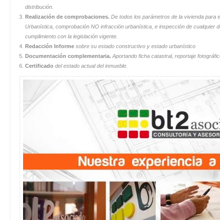
distribución.
Realización de comprobaciones.
De todos los parámetros de la vivienda para e
Urbanística, comprobación NO infracción urbanística, e inspección de cualquier
cumplimiento con la legislación vigente.
Redacción Informe
sobre su estado constructivo y estado urbanístico
Documentación complementaria.
Aportando ficha catastral, reportaje fotográfi
Certificado
del estado actual del inmueble.