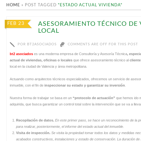
HOME
»
POST TAGGED
"ESTADO ACTUAL VIVIENDA"
ASESORAMIENTO TÉCNICO DE V
FEB 23
LOCAL
POR
BT2ASOCIADOS
COMMENTS ARE OFF FOR THIS POST
bt2 asociados
es una moderna empresa de Consultoría y Asesoría Técnica
, especi
actual de viviendas, oficinas o locales
que ofrece asesoramiento técnico al
client
local en la ciudad de Valencia y área metropolitana.
Actuando como arquitectos técnicos especializados, ofrecemos un servicio de asesora
inmueble, con el fin de
inspeccionar su estado
y garantizar su inversión
.
Nuestra forma de trabajar se basa en un
“protocolo de actuación”
que hemos ido me
adquirida, que busca garantizar un control total sobre la intervención que se va a lle
Recopilación de datos.
En este primer paso, se hace un reconocimiento de la p
para realizar, posteriormente, el informe del estado actual del inmueble.
Visita de inspección.
Se visita la propiedad tomar todos los datos y medidas nec
acabados constructivos, instalaciones y estado de conservación. La duración de l