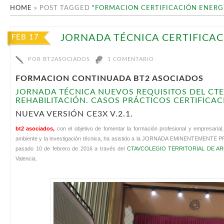
HOME
»
POST TAGGED
"FORMACION CERTIFICACIÓN ENERG
JORNADA TÉCNICA CERTIFICA
FEB 17
POR
BT2ASOCIADOS
1 COMENTARIO
FORMACION CONTINUADA BT2 ASOCIADOS
JORNADA TÉCNICA NUEVOS REQUISITOS DEL CTE
REHABILITACIÓN. CASOS PRÁCTICOS CERTIFICAC
NUEVA VERSIÓN CE3X V.2.1.
bt2 asociados,
con el objetivo de fomentar la formación profesional y empresarial, 
ambiente y la investigación técnica, ha asistido a la JORNADA EMINENTEMENTE
pasado 10 de febrero de 2016 a través del
CTAVCOLEGIO TERRITORIAL DE AR
Valencia.