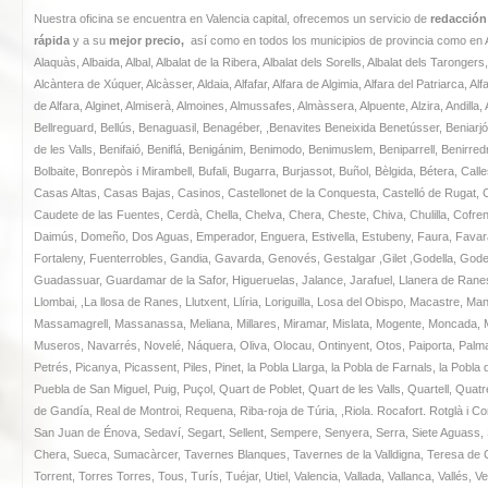
Nuestra oficina se encuentra en Valencia capital, ofrecemos un servicio de
redacción
rápida
y a su
mejor precio,
así como en todos los municipios de provincia como en Ad
Alaquàs, Albaida, Albal, Albalat de la Ribera, Albalat dels Sorells, Albalat dels Taronger
Alcàntera de Xúquer, Alcàsser, Aldaia, Alfafar, Alfara de Algimia, Alfara del Patriarca, Alfa
de Alfara, Alginet, Almiserà, Almoines, Almussafes, Almàssera, Alpuente, Alzira, Andilla
Bellreguard, Bellús, Benaguasil, Benagéber, ,Benavites Beneixida Benetússer, Beniarjó, B
de les Valls, Benifaió, Beniflá, Benigánim, Benimodo, Benimuslem, Beniparrell, Benirre
Bolbaite, Bonrepòs i Mirambell, Bufali, Bugarra, Burjassot, Buñol, Bèlgida, Bétera, Cal
Casas Altas, Casas Bajas, Casinos, Castellonet de la Conquesta, Castelló de Rugat, Ca
Caudete de las Fuentes, Cerdà, Chella, Chelva, Chera, Cheste, Chiva, Chulilla, Cofren
Daimús, Domeño, Dos Aguas, Emperador, Enguera, Estivella, Estubeny, Faura, Favara, 
Fortaleny, Fuenterrobles, Gandia, Gavarda, Genovés, Gestalgar ,Gilet ,Godella, Godel
Guadassuar, Guardamar de la Safor, Higueruelas, Jalance, Jarafuel, Llanera de Ranes,
Llombai, ,La llosa de Ranes, Llutxent, Llíria, Loriguilla, Losa del Obispo, Macastre, 
Massamagrell, Massanassa, Meliana, Millares, Miramar, Mislata, Mogente, Moncada, M
Museros, Navarrés, Novelé, Náquera, Oliva, Olocau, Ontinyent, Otos, Paiporta, Palma
Petrés, Picanya, Picassent, Piles, Pinet, la Pobla Llarga, la Pobla de Farnals, la Pobla
Puebla de San Miguel, Puig, Puçol, Quart de Poblet, Quart de les Valls, Quartell, Quat
de Gandía, Real de Montroi, Requena, Riba-roja de Túria, ,Riola. Rocafort. Rotglà i 
San Juan de Énova, Sedaví, Segart, Sellent, Sempere, Senyera, Serra, Siete Aguass, Sil
Chera, Sueca, Sumacàrcer, Tavernes Blanques, Tavernes de la Valldigna, Teresa de Cof
Torrent, Torres Torres, Tous, Turís, Tuéjar, Utiel, Valencia, Vallada, Vallanca, Vallés, Ve