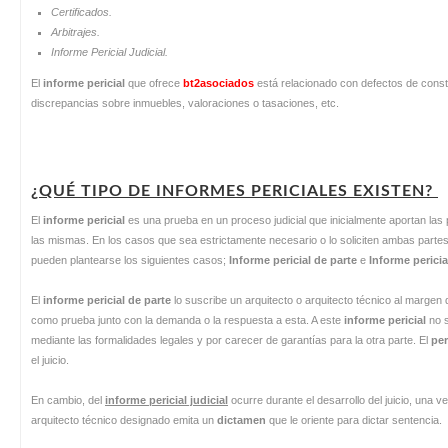
Certificados.
Arbitrajes.
Informe Pericial Judicial.
El
informe pericial
que ofrece
bt2asociados
está relacionado con defectos de constr
discrepancias sobre inmuebles, valoraciones o tasaciones, etc.
¿QUÉ TIPO DE INFORMES PERICIALES EXISTEN?
El
informe pericial
es una prueba en un proceso judicial que inicialmente aportan las 
las mismas. En los casos que sea estrictamente necesario o lo soliciten ambas partes, 
pueden plantearse los siguientes casos;
Informe pericial de parte
e
Informe pericial
El
informe pericial de parte
lo suscribe un arquitecto o arquitecto técnico al margen d
como prueba junto con la demanda o la respuesta a esta. A este
informe pericial
no s
mediante las formalidades legales y por carecer de garantías para la otra parte. El
per
el juicio.
En cambio, del
informe pericial judicial
ocurre durante el desarrollo del juicio, una ve
arquitecto técnico designado emita un
dictamen
que le oriente para dictar sentencia.