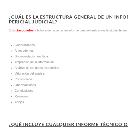
¿CUÁL ES LA ESTRUCTURA GENERAL DE UN INF
PERICIAL JUDICIAL?
En
bt2asociados
a la hora de redactar un informe pericial realizamos la siguiente se
Generalidades
Antecedentes
Documentación recibida
Ampliación de la información
Análisis de los datos disponibles
Valoración del análisis
Comentarios
Observaciones
Conclusiones
Resumen
Anejos
¿QUÉ INCLUYE CUALQUIER INFORME TÉCNICO O 