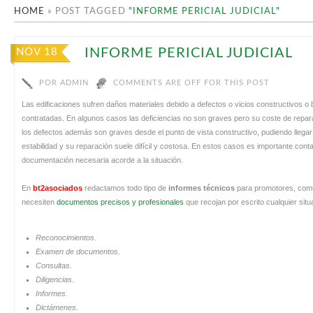
HOME
»
POST TAGGED
"INFORME PERICIAL JUDICIAL"
INFORME PERICIAL JUDICIAL
NOV 18
POR
ADMIN
COMMENTS ARE OFF FOR THIS POST
Las edificaciones sufren daños materiales debido a defectos o vicios constructivos o
contratadas. En algunos casos las deficiencias no son graves pero su coste de repar
los defectos además son graves desde el punto de vista constructivo, pudiendo llegar a a
estabilidad y su reparación suele difícil y costosa. En estos casos es importante conta
documentación necesaria acorde a la situación.
En
bt2asociados
redactamos todo tipo de
informes técnicos
para promotores, comu
necesiten
documentos precisos y profesionales
que recojan por escrito cualquier situa
Reconocimientos.
Examen de documentos.
Consultas.
Diligencias.
Informes.
Dictámenes.