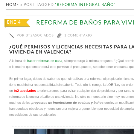
HOME
»
POST TAGGED
"REFORMA INTEGRAL BAÑO"
REFORMA DE BAÑOS PARA VIV
ENE 4
POR
BT2ASOCIADOS
1 COMENTARIO
¿QUÉ PERMISOS Y LICENCIAS NECESITAS PARA 
VIVIENDA EN VALENCIA?
A la hora de
hacer reformas en casa
, siempre surge la misma pregunta: “¿Qué permiso
o lo mucho que encarecerá este permiso el presupuesto, se debe tener en cuenta que
En primer lugar, debes de saber es que, si realizas una reforma, el propietario, tiene 
tiene muchísima responsabilidad sin saberlo. Todo ello lo recoge la LOE “Ley de ordenac
en
bt2 asociados
te orientaremos para evitar cualquier tipo de problema y por tanto s
reforma de la cocina o baño de una vivienda. No sólo es necesario sino muy recomend
muchos de los
proyectos de interiorismo de cocinas y baños
conllevan modificacio
han quedado obsoletas y necesitan una mejora urgente, bien por necesidad de ampliar
necesidades de sus propietarios.