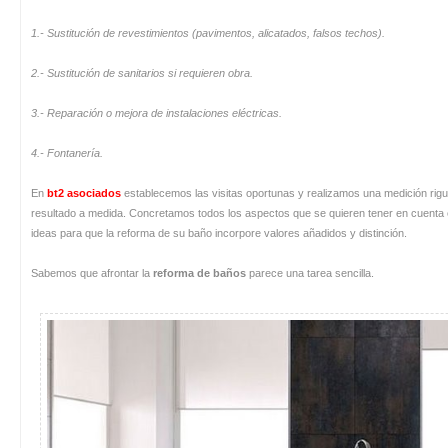
1.- Sustitución de revestimientos (pavimentos, alicatados, falsos techos).
2.- Sustitución de sanitarios si requieren obra.
3.- Reparación o mejora de instalaciones eléctricas.
4.- Fontanería.
En
bt2 asociados
establecemos las visitas oportunas y realizamos una medición rigur
resultado a medida. Concretamos todos los aspectos que se quieren tener en cuenta 
ideas para que la reforma de su baño incorpore valores añadidos y distinción.
Sabemos que afrontar la
reforma de baños
parece una tarea sencilla.