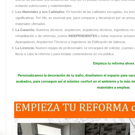
evitando sobrecostes y malentendidos.
Los Materiales y sus Calidades:
En función de las calidades escogidas, los pre
significativas. Por ello, es esencial que, para comparar y decantarse por un pre
materiales ofertados.
La Garantía:
Nuestros técnicos: arquitectos, arquitectos técnicos, ingenieros n
rehabilitación o de reformas, somos
INDEPENDIENTES
y todas nuestras actuacio
Aparejadores, Arquitectos Técnicos e Ingenieros de Edificación de Valencia.
La Licencia:
Nuestro equipo de profesionales se encargará de solicitar, cuantas 
llevar a cabo la reforma o para instalar contenedores en vía pública.
Empieza tu reforma ahora
Personalizamos la
decoración de tu baño
, diseñamos el espacio para saca
acabados, para conseguir así el máximo confort en el ambiente y lo más i
materiales a emplear.