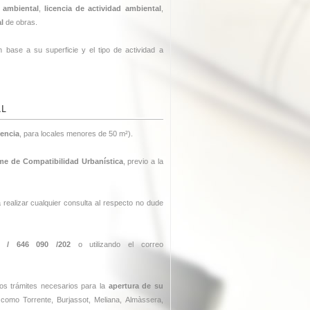
 ambiental
,
licencia de actividad ambiental
,
al
de obras.
 base a su superficie y el tipo de actividad a
AL
encia
, para locales menores de 50 m²).
me de Compatibilidad Urbanística
, previo a la
 realizar cualquier consulta al respecto no dude
/ 646 090 /202
o utilizando el correo
los trámites necesarios para la
apertura de su
como Torrente, Burjassot, Meliana, Almàssera,