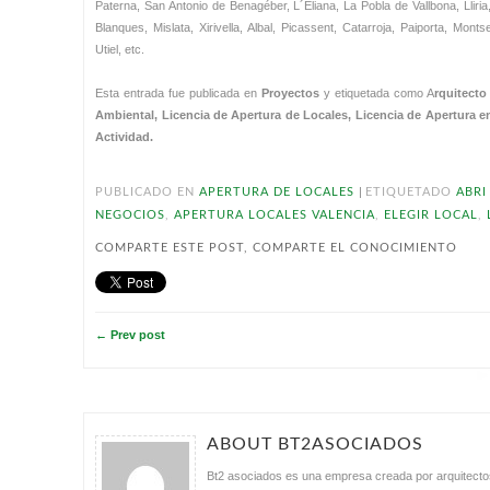
Paterna, San Antonio de Benagéber, L´Eliana, La Pobla de Vallbona, Lliria
Blanques, Mislata, Xirivella, Albal, Picassent, Catarroja, Paiporta, Mon
Utiel, etc.
Esta entrada fue publicada en
Proyectos
y etiquetada como A
rquitecto
Ambiental, Licencia de Apertura de Locales, Licencia de Apertura e
Actividad.
|
PUBLICADO EN
APERTURA DE LOCALES
ETIQUETADO
ABRI
NEGOCIOS
,
APERTURA LOCALES VALENCIA
,
ELEGIR LOCAL
,
COMPARTE ESTE POST, COMPARTE EL CONOCIMIENTO
← Prev post
ABOUT BT2ASOCIADOS
Bt2 asociados es una empresa creada por arquitectos 