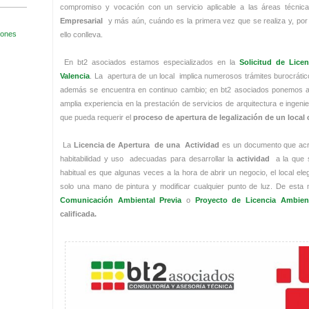
compromiso y vocación con un servicio aplicable a las áreas técni
Empresarial
y más aún, cuándo es la primera vez que se realiza y, por 
ello conlleva.
En bt2 asociados estamos especializados en la
Solicitud de Licen
Valencia
. La apertura de un local implica numerosos trámites burocrático
además se encuentra en continuo cambio; en bt2 asociados ponemos a 
amplia experiencia en la prestación de servicios de arquitectura e ingeni
que pueda requerir el
proceso de apertura de legalización de un local 
La
Licencia de Apertura de una Actividad
es un documento que acre
habitabilidad y uso adecuadas para desarrollar la
actividad
a la que s
habitual es que algunas veces a la hora de abrir un negocio, el local eleg
solo una mano de pintura y modificar cualquier punto de luz. De esta 
Comunicación Ambiental Previa
o
Proyecto de Licencia Ambien
calificada.