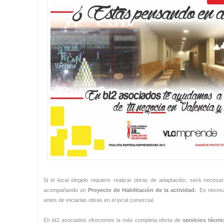
Si el local elegido requiere realizar obras de adaptación, será necesar
acompañando un
Proyecto de Habilitación de la actividad.
Es necesar
antes de iniciarlas obras en el local comercial.
En bt2 asociados ofrecemos la más completa oferta de
servicios técni