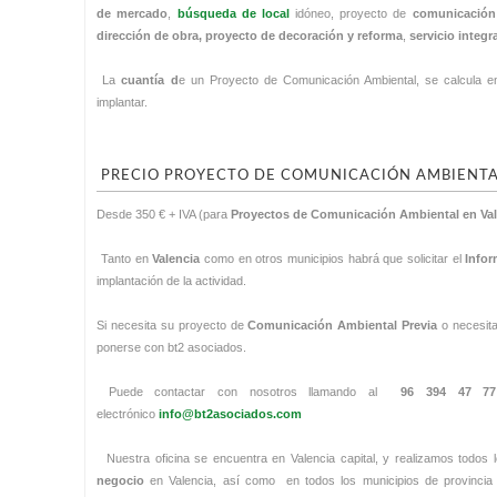
de mercado
,
búsqueda de local
idóneo, proyecto de
comunicación
dirección de obra, proyecto de decoración y reforma
,
servicio integr
La
cuantía d
e un Proyecto de Comunicación Ambiental, se calcula en
implantar.
PRECIO PROYECTO DE COMUNICACIÓN AMBIENT
Desde 350 € + IVA (para
Proyectos de Comunicación Ambiental en Val
Tanto en
Valencia
como en otros municipios habrá que solicitar el
Infor
implantación de la actividad.
Si necesita su proyecto de
Comunicación Ambiental Previa
o necesita
ponerse con bt2 asociados.
Puede contactar con nosotros llamando al
96 394 47 77 
electrónico
info@bt2asociados.com
Nuestra oficina se encuentra en Valencia capital, y realizamos todos 
negocio
en Valencia, así como en todos los municipios de provincia 