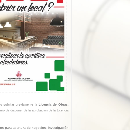
io solicitar previamente la
Licencia de Obras,
io de disponer de la aprobación de la Licencia
cos para apertura de negocios
;
investigación