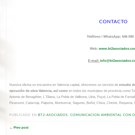
CONTACTO
Teléfono / WhatsApp: 646 090
Web:
www.bt2asociados.c
E-mail:
info@bt2asociados.
Nuestra oficina se encuentra en Valencia capital, ofrecemos un servicio de
estudio d
ejecución de obra Valencia, así como
en todos los municipios de provincia como To
Antonio de Benagéber, L´Eliana, La Pobla de Vallbona, Lliria, Puçol, La Pobla de Farnals,
Picassent, Catarroja, Paiporta, Montserrat, Sagunto, Buñol, Chiva, Cheste, Requena, U
PUBLICADO EN
BT2-ASOCIADOS
,
COMUNICACION AMBIENTAL CON 
← Prev post