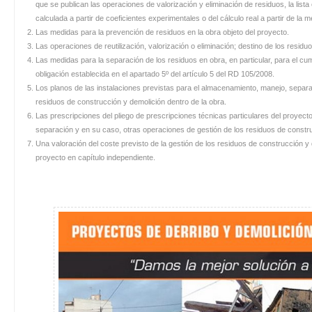
que se publican las operaciones de valorización y eliminación de residuos, la list
calculada a partir de coeficientes experimentales o del cálculo real a partir de la 
Las medidas para la prevención de residuos en la obra objeto del proyecto.
Las operaciones de reutilización, valorización o eliminación; destino de los resid
Las medidas para la separación de los residuos en obra, en particular, para el cum
obligación establecida en el apartado 5º del artículo 5 del RD 105/2008.
Los planos de las instalaciones previstas para el almacenamiento, manejo, separa
residuos de construcción y demolición dentro de la obra.
Las prescripciones del pliego de prescripciones técnicas particulares del proyect
separación y en su caso, otras operaciones de gestión de los residuos de constru
Una valoración del coste previsto de la gestión de los residuos de construcción y
proyecto en capítulo independiente.