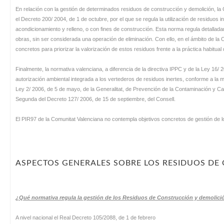
En relación con la gestión de determinados residuos de construcción y demolición, la
el Decreto 200/ 2004, de 1 de octubre, por el que se regula la utilización de residuos
acondicionamiento y relleno, o con fines de construcción. Esta norma regula detalladame
obras, sin ser considerada una operación de eliminación. Con ello, en el ámbito de l
concretos para priorizar la valorización de estos residuos frente a la práctica habitua
Finalmente, la normativa valenciana, a diferencia de la directiva IPPC y de la Ley 16/
autorización ambiental integrada a los vertederos de residuos inertes, conforme a la m
Ley 2/ 2006, de 5 de mayo, de la Generalitat, de Prevención de la Contaminación y Cal
Segunda del Decreto 127/ 2006, de 15 de septiembre, del Consell.
El PIR97 de la Comunitat Valenciana no contempla objetivos concretos de gestión de l
ASPECTOS GENERALES SOBRE LOS RESIDUOS DE
¿Qué normativa regula la gestión de los Residuos de Construcción y demolic
A nivel nacional el Real Decreto 105/2088, de 1 de febrero