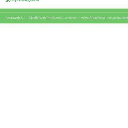
Aeuroweb S.L. - Diseño Web Profesional |
creamos tu video Profesional |
posicionamient