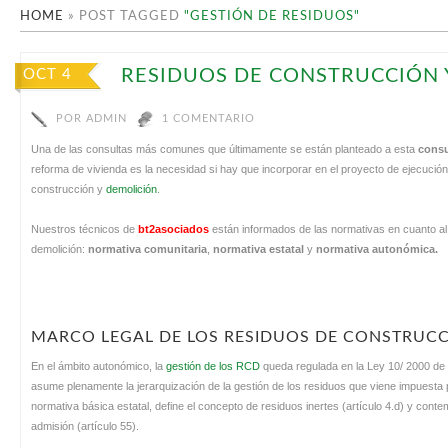
HOME
»
POST TAGGED
"GESTIÓN DE RESIDUOS"
RESIDUOS DE CONSTRUCCIÓN 
OCT 4
POR
ADMIN
1 COMENTARIO
Una de las consultas más comunes que últimamente se están planteado a esta
consu
reforma de vivienda es la necesidad si hay que incorporar en el proyecto de ejecución
construcción y
demolición
.
Nuestros técnicos de
bt2asociados
están informados de las normativas en cuanto al
demolición:
normativa comunitaria
,
normativa estatal
y
normativa autonómica.
MARCO LEGAL DE LOS RESIDUOS DE CONSTRUCC
En el ámbito autonómico, la
gestión de los RCD
queda regulada en la Ley 10/ 2000 de
asume plenamente la jerarquización de la gestión de los residuos que viene impuesta po
normativa básica estatal, define el concepto de residuos inertes (artículo 4.d) y conte
admisión (artículo 55).