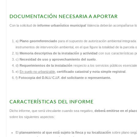
DOCUMENTACIÓN NECESARIA A APORTAR
Con la solicitud de
informe urbanístico municipal
Valencia deberán acompañarse lo
a)
Plano georreferenciado
para el supuesto de autorización ambiental integrada
instrumentos de intervención ambiental, en el que figure la totalidad de la parcela
b)
Memoria descriptiva de la instalación y actividad
con sus características pr
c)
Necesidad de uso y aprovechamiento del suelo
.
d)
Requerimientos de la instalación
respecto a los servicios públicos esenciale
e)
En suelo no urbanizable
,
certificado catastral y nota simple registral
.
f)
Fotocopia del D.N.I./ C.I.F. del solicitante o representante.
CARACTERÍSTICAS DEL INFORME
Dicho informe, que será vinculante cuando sea negativo,
deberá emitirse en el pl
sobre los siguientes aspectos:
El
planeamiento al que está sujeto la finca y su localización
sobre plano según