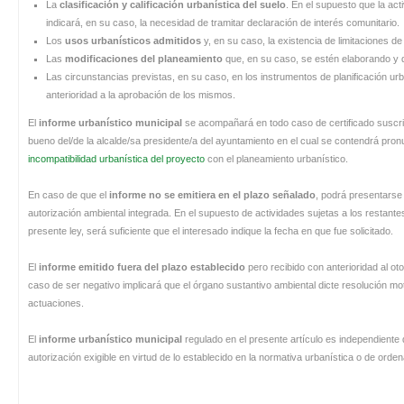
La
clasificación y calificación urbanística del suelo
. En el supuesto que la ac
indicará, en su caso, la necesidad de tramitar declaración de interés comunitario.
Los
usos urbanísticos admitidos
y, en su caso, la existencia de limitaciones d
Las
modificaciones del planeamiento
que, en su caso, se estén elaborando y qu
Las circunstancias previstas, en su caso, en los instrumentos de planificación urb
anterioridad a la aprobación de los mismos.
El
informe urbanístico municipal
se acompañará en todo caso de certificado suscrito
bueno del/de la alcalde/sa presidente/a del ayuntamiento en el cual se contendrá pro
incompatibilidad urbanística del proyecto
con el planeamiento urbanístico.
En caso de que el
informe no se emitiera en el plazo señalado
, podrá presentarse 
autorización ambiental integrada. En el supuesto de actividades sujetas a los restant
presente ley, será suficiente que el interesado indique la fecha en que fue solicitado.
El
informe emitido fuera del plazo establecido
pero recibido con anterioridad al ot
caso de ser negativo implicará que el órgano sustantivo ambiental dicte resolución mo
actuaciones.
El
informe urbanístico municipal
regulado en el presente artículo es independiente de
autorización exigible en virtud de lo establecido en la normativa urbanística o de orden