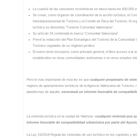
La cuantía de las sanciones económicas se eleva hasta los 600.000 e
Se crean, como órganos de coordinación de la acción turística, el Con
Interdepartamental de Turismo y el Comité de Ética del Turismo. El orga
turística se denomina “Turisme Comunitat Valenciana”.
Su artículo 34 contempla la marca “Comunitat Valenciana”.
Prevé la redacción del Plan Estratégico del Turismo de la Comunidad V
Turístico regulador de su régimen jurídico.
El nuevo texto incorpora, como principio general, el libre acceso a la a
establecidos en otras comunidades autónomas o en otros estados mi
Pero lo mas importante de esta ley es que
cualquier propietario
de vivi
registro de apartamentos turísticos de la Agencia Valenciana de Turismo, re
plataformas de alquiler,
necesitará un informe favorable de compatibil
La vivienda turística en la ciudad de Valencia:
«cualquier vivienda que qu
informe favorable de compatibilidad urbanística por parte del Ayunt
La Ley 15/2018 Regula las viviendas de uso turístico en los capítulos y art