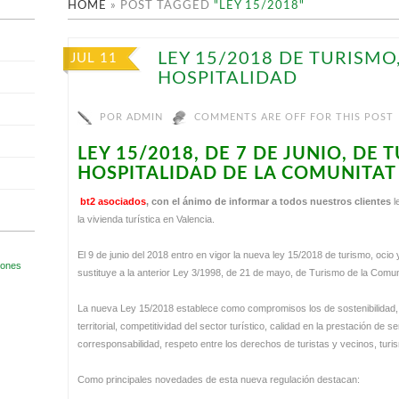
HOME
»
POST TAGGED
"LEY 15/2018"
LEY 15/2018 DE TURISMO,
JUL 11
HOSPITALIDAD
POR
ADMIN
COMMENTS ARE OFF FOR THIS POST
LEY 15/2018, DE 7 DE JUNIO, DE 
HOSPITALIDAD DE LA COMUNITAT
bt2 asociados
,
con el ánimo de informar a todos nuestros clientes
l
la vivienda turística en Valencia.
El 9 de junio del 2018 entro en vigor la nueva ley 15/2018 de turismo, ocio
sustituye a la anterior Ley 3/1998, de 21 de mayo, de Turismo de la Comu
La nueva Ley 15/2018 establece como compromisos los de sostenibilidad, h
territorial, competitividad del sector turístico, calidad en la prestación de s
corresponsabilidad, respeto entre los derechos de turistas y vecinos, turis
Como principales novedades de esta nueva regulación destacan: