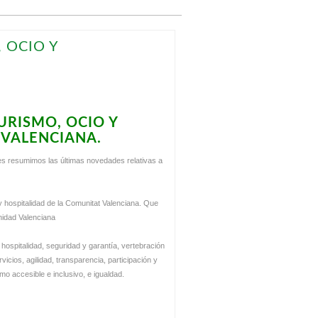
 OCIO Y
TURISMO, OCIO Y
 VALENCIANA.
es resumimos las últimas novedades relativas a
 y hospitalidad de la Comunitat Valenciana. Que
nidad Valenciana
ospitalidad, seguridad y garantía, vertebración
ervicios, agilidad, transparencia, participación y
mo accesible e inclusivo, e igualdad.