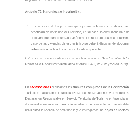
Artículo 77. Naturaleza e inscripción.
La inscripción de las personas que ejerzan profesiones turísticas, em
practicará de oficio una vez recibida, en su caso, la comunicación o d
debidamente cumplimentada, así como los requisitos que se determine
caso de las viviendas de uso turístico se deberá disponer del documen
urbanística
de la administración local competente.
Esta ley entró en vigor al mes de su publicación en el «Diari Oficial de la G
Oficial de la Generalitat Valenciana» número 8.313, de 8 de junio de 2018)
En
bt2 asociados
realizamos los
tramites completos de la Declaració
Turísticas, Rellenamos la solicitud Hojas de Reclamaciones y el modelo
Declaración Responsable en Servicio Territorial de Turismo en Valencia ju
documentos necesarios para obtener el informe favorable de compatibilidad
realizamos la licencia de actividad la y le entregamos las
hojas de reclam