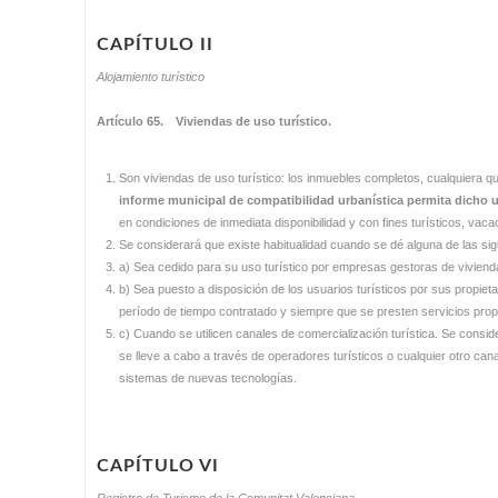
CAPÍTULO II
Alojamiento turístico
Artículo 65. Viviendas de uso turístico.
Son viviendas de uso turístico: los inmuebles completos, cualquiera qu
informe municipal de compatibilidad urbanística permita dicho 
en condiciones de inmediata disponibilidad y con fines turísticos, vaca
Se considerará que existe habitualidad cuando se dé alguna de las sig
a) Sea cedido para su uso turístico por empresas gestoras de vivienda
b) Sea puesto a disposición de los usuarios turísticos por sus propieta
período de tiempo contratado y siempre que se presten servicios propio
c) Cuando se utilicen canales de comercialización turística. Se consid
se lleve a cabo a través de operadores turísticos o cualquier otro canal
sistemas de nuevas tecnologías.
CAPÍTULO VI
Registro de Turismo de la Comunitat Valenciana