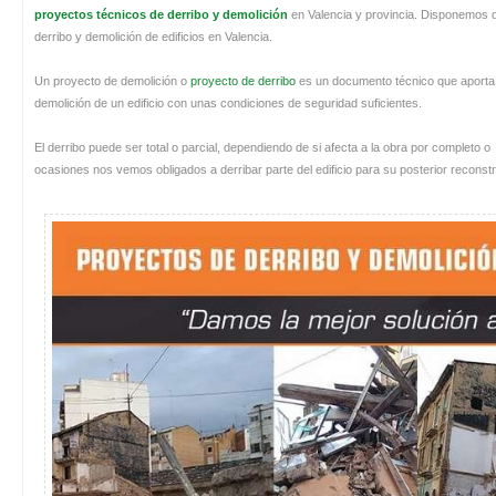
proyectos técnicos de derribo y demolición
en Valencia y provincia. Disponemos 
derribo y demolición de edificios en Valencia.
Un proyecto de demolición o
proyecto de derribo
es un documento técnico que aporta l
demolición de un edificio con unas condiciones de seguridad suficientes.
El derribo puede ser total o parcial, dependiendo de si afecta a la obra por completo o
ocasiones nos vemos obligados a derribar parte del edificio para su posterior reconst