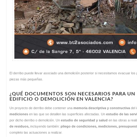
El derribo puede llevar asociado una demolición posterior si necesitamos evacuar los 
piezas más pequeñas.
¿QUÉ DOCUMENTOS SON NECESARIOS PARA UN 
EDIFICIO O DEMOLICIÓN EN VALENCIA?
Un proyecto de derribo debe contener una
memoria descriptiva y constructiva
del 
mediciones
en las que se detallen las superficies afectadas. Un
estudio de las ser
por dicho derribo o demolición. Un
estudio de seguridad y salud
en las obras a rea
de residuos,
incluyendo también:
pliego de condiciones, mediciones, presupues
completo las actuaciones a realizar.