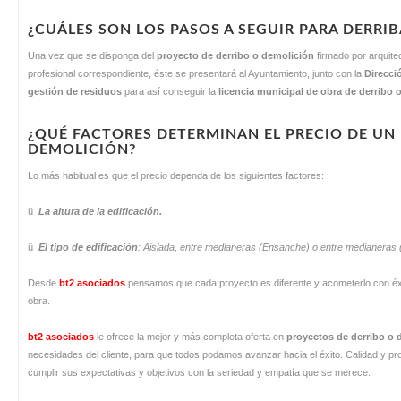
¿CUÁLES SON LOS PASOS A SEGUIR PARA DERRIB
Una vez que se disponga del
proyecto de derribo o demolición
firmado por arquitec
profesional correspondiente, éste se presentará al Ayuntamiento, junto con la
Direcci
gestión de residuos
para así conseguir la
licencia municipal de obra de derribo 
¿QUÉ FACTORES DETERMINAN EL PRECIO DE UN
DEMOLICIÓN?
Lo más habitual es que el precio dependa de los siguientes factores:
ü
La altura de la edificación.
ü
El tipo de edificación
: Aislada, entre medianeras (Ensanche) o entre medianeras 
Desde
bt2 asociados
pensamos que cada proyecto es diferente y acometerlo con éxito
obra.
bt2 asociados
le ofrece la mejor y más completa oferta en
proyectos de derribo o
necesidades del cliente, para que todos podamos avanzar hacia el éxito. Calidad y p
cumplir sus expectativas y objetivos con la seriedad y empatía que se merece.