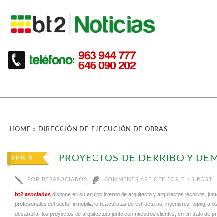
HOME
»
DIRECCIÓN DE EJECUCIÓN DE OBRAS
PROYECTOS DE DERRIBO Y DE
FEB 8
POR
BT2ASOCIADOS
COMMENTS ARE OFF FOR THIS POST
bt2 asociados
dispone en su equipo interno de arquitecto y arquitectos técnicos, ju
profesionales del sector inmobiliario (calculistas de estructuras, ingenieros, topógra
desarrollar los proyectos de arquitectura junto con nuestros clientes, en un trato de 