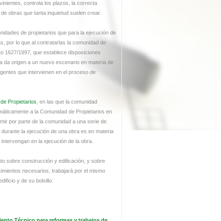
vinientes, controla los plazos, la correcta
 de obras que tanta inquietud suelen crear.
idades de propietarios que para la ejecución de
, por lo que al contratarlas la comunidad de
eto 1627/1997, que establece disposiciones
a da origen a un nuevo escenario en materia de
 agentes que intervienen en el proceso de
de Propietarios
, en las que la comunidad
omáticamente a la Comunidad de Propietarios en
mir por parte de la comunidad a una serie de
e durante la ejecución de una obra es en materia
intervengan en la ejecución de la obra.
nto sobre construcción y edificación, y sobre
mientos necesarios, trabajará por el mismo
ficio y de su bolsillo.
ento Técnico para reformas y trabajos de