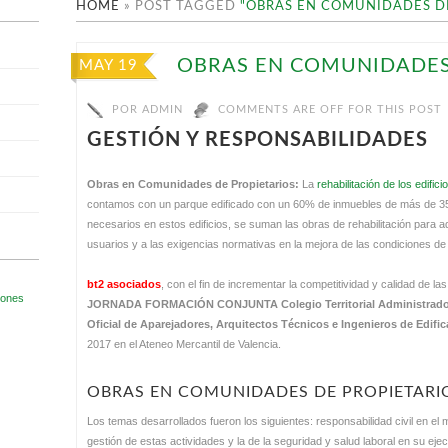
HOME
»
POST TAGGED
"OBRAS EN COMUNIDADES DE
OBRAS EN COMUNIDADES
MAY 19
POR
ADMIN
COMMENTS ARE OFF FOR THIS POST
GESTIÓN Y RESPONSABILIDADES
Obras en Comunidades de Propietarios:
La
rehabilitación de los edifici
contamos con un parque edificado con un 60% de inmuebles de más de 35 
necesarios en estos edificios, se suman las obras de rehabilitación para a
usuarios y a las exigencias normativas en la mejora de las condiciones de a
bt2 asociados
, con el fin de incrementar la competitividad y calidad de la
JORNADA FORMACIÓN CONJUNTA Colegio Territorial Administradores
Oficial de Aparejadores, Arquitectos Técnicos e Ingenieros de Edific
2017 en el Ateneo Mercantil de Valencia.
OBRAS EN COMUNIDADES DE PROPIETARI
Los temas desarrollados fueron los siguientes: responsabilidad civil en el m
gestión de estas actividades y la de la seguridad y salud laboral en su e