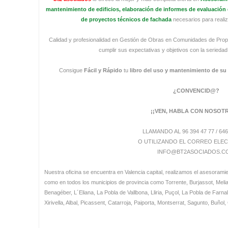
mantenimiento de edificios, elaboración de informes de evaluación d
de proyectos técnicos de fachada
necesarios para realiz
Calidad y profesionalidad en Gestión de Obras en Comunidades de Prop
cumplir sus expectativas y objetivos con la serieda
Consigue
Fácil y Rápido
tu
libro del uso y mantenimiento de su 
¿CONVENCID@?
¡¡VEN, HABLA CON NOSOT
LLAMANDO AL 96 394 47 77 / 646
O UTILIZANDO EL CORREO ELE
INFO@BT2ASOCIADOS.C
Nuestra oficina se encuentra en Valencia capital, realizamos el asesorami
como en todos los municipios de provincia como Torrente, Burjassot, Meli
Benagéber, L´Eliana, La Pobla de Vallbona, Lliria, Puçol, La Pobla de Farna
Xirivella, Albal, Picassent, Catarroja, Paiporta, Montserrat, Sagunto, Buñol