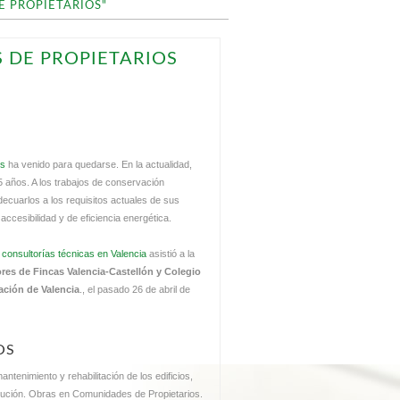
 PROPIETARIOS"
 DE PROPIETARIOS
os
ha venido para quedarse. En la actualidad,
años. A los trabajos de conservación
decuarlos a los requisitos actuales de sus
ccesibilidad y de eficiencia energética.
s
consultorías técnicas en Valencia
asistió a la
 de Fincas Valencia-Castellón y Colegio
ación de Valencia
., el pasado 26 de abril de
OS
antenimiento y rehabilitación de los edificios,
jecución. Obras en Comunidades de Propietarios.