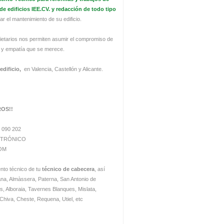
e edificios IEE.CV. y redacción de todo tipo
ar el mantenimiento de su edificio.
ietarios nos permiten asumir el compromiso de
d y empatía que se merece.
edificio,
en Valencia, Castellón y Alicante.
ROS!!
 090 202
CTRÓNICO
OM
ento técnico de tu
técnico de cabecera
, así
ana, Almàssera, Paterna, San Antonio de
ls, Alboraia, Tavernes Blanques, Mislata,
, Chiva, Cheste, Requena, Utiel, etc