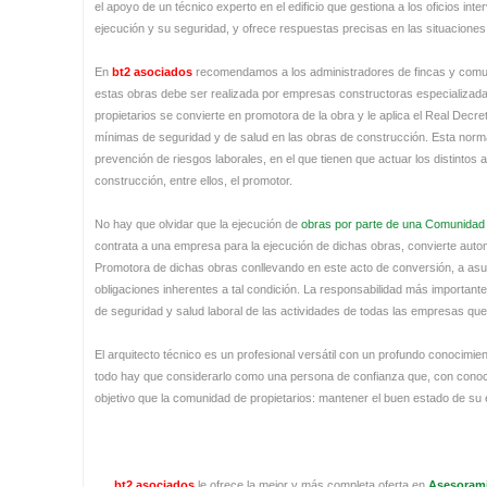
el apoyo de un técnico experto en el edificio que gestiona a los oficios inter
ejecución y su seguridad, y ofrece respuestas precisas en las situaciones
En
bt2 asociados
recomendamos a los administradores de fincas y comun
estas obras debe ser realizada por empresas constructoras especializadas
propietarios se convierte en promotora de la obra y le aplica el Real Decr
mínimas de seguridad y de salud en las obras de construcción. Esta norm
prevención de riesgos laborales, en el que tienen que actuar los distintos
construcción, entre ellos, el promotor.
No hay que olvidar que la ejecución de
obras por parte de una Comunidad 
contrata a una empresa para la ejecución de dichas obras, convierte aut
Promotora de dichas obras conllevando en este acto de conversión, a asu
obligaciones inherentes a tal condición. La responsabilidad más important
de seguridad y salud laboral de las actividades de todas las empresas que 
El arquitecto técnico es un profesional versátil con un profundo conocimie
todo hay que considerarlo como una persona de confianza que, con conoci
objetivo que la comunidad de propietarios: mantener el buen estado de su edi
bt2 asociados
le ofrece la mejor y más completa oferta en
Asesorami