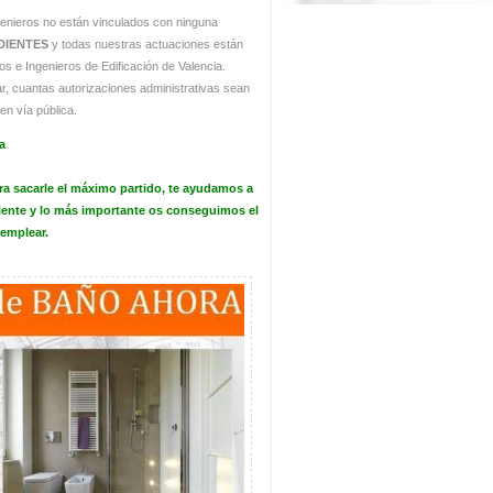
ngenieros no están vinculados con ninguna
DIENTES
y todas nuestras actuaciones están
os e Ingenieros de Edificación de Valencia.
r, cuantas autorizaciones administrativas sean
en vía pública.
a
ra sacarle el máximo partido, te ayudamos a
biente y lo más importante os conseguimos el
 emplear.