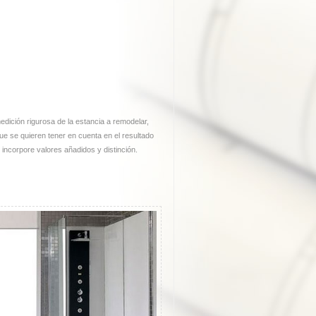
dición rigurosa de la estancia a remodelar,
e se quieren tener en cuenta en el resultado
incorpore valores añadidos y distinción.