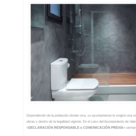
Dependiendo de la población donde viva, su ayuntamiento le exigirá una s
obras y dentro de la legalidad vigente. En el caso del Ayuntamiento de Val
«
DECLARACIÓN RESPONSABLE o COMUNICACIÓN PREVIA
» siempr