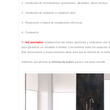
1.- Sustitución de revestimientos (pavimentos, alicatados, falsos techos).
2.- Sustitución de sanitarios si requieren obra.
3.- Reparación o mejora de instalaciones eléctricas.
4.- Fontanería.
En
bt2 asociados
establecemos las visitas oportunas y realizamos una me
para garantizar un resultado a medida. Concretamos todos los aspectos qu
final. Asesoramos y proporcionamos ideas para que la reforma de su baño 
Sabemos que afrontar la
reforma de baños
parece una tarea sencilla.