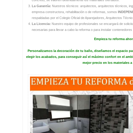
concreto, se valoren detenidamente los materiales ofertados.
La Garantía:
Nuestros técnicos: arquitectos, arquitectos técnicos, i
empresa constructora, rehabilitación o de reformas, somos
INDEPEN
respaldadas por el Colegio Oficial de Aparejadores, Arquitectos Técnic
La Licencia:
Nuestro equipo de profesionales se encargará de solicita
necesarias para llevar a cabo la reforma o para instalar contenedores 
Empieza tu reforma ahor
Personalizamos la
decoración de tu baño
, diseñamos el espacio pa
elegir los acabados, para conseguir así el máximo confort en el am
mejor precio en los materiales a