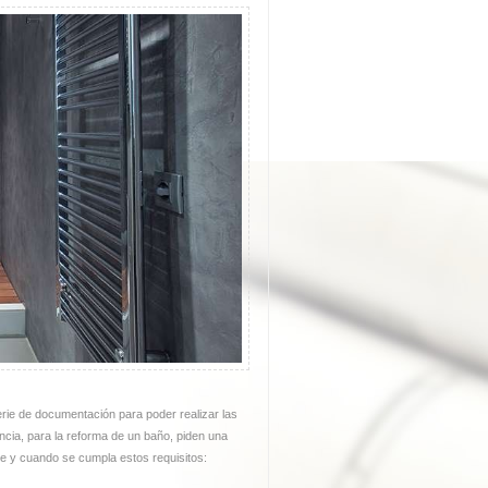
erie de documentación para poder realizar las
encia, para la reforma de un baño, piden una
e y cuando se cumpla estos requisitos: