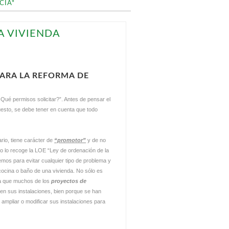
CIA"
A VIVIENDA
PARA LA REFORMA DE
Qué permisos solicitar?”. Antes de pensar el
esto, se debe tener en cuenta que todo
ario, tiene carácter de
“promotor”
y de no
lo lo recoge la LOE “Ley de ordenación de la
emos para evitar cualquier tipo de problema y
cocina o baño de una vivienda. No sólo es
ta que muchos de los
proyectos de
 en sus instalaciones, bien porque se han
ampliar o modificar sus instalaciones para