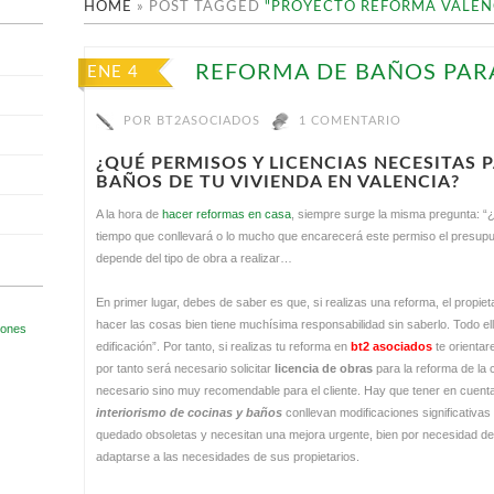
HOME
»
POST TAGGED
"PROYECTO REFORMA VALEN
REFORMA DE BAÑOS PAR
ENE 4
POR
BT2ASOCIADOS
1 COMENTARIO
¿QUÉ PERMISOS Y LICENCIAS NECESITAS 
BAÑOS DE TU VIVIENDA EN VALENCIA?
A la hora de
hacer reformas en casa
, siempre surge la misma pregunta: “¿
tiempo que conllevará o lo mucho que encarecerá este permiso el presupu
depende del tipo de obra a realizar…
En primer lugar, debes de saber es que, si realizas una reforma, el propiet
hacer las cosas bien tiene muchísima responsabilidad sin saberlo. Todo el
edificación”. Por tanto, si realizas tu reforma en
bt2 asociados
te orientar
por tanto será necesario solicitar
licencia de obras
para la reforma de la 
necesario sino muy recomendable para el cliente. Hay que tener en cuen
interiorismo de cocinas y baños
conllevan modificaciones significativas
quedado obsoletas y necesitan una mejora urgente, bien por necesidad de 
adaptarse a las necesidades de sus propietarios.