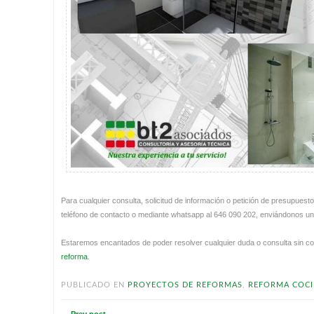
Para cualquier consulta, solicitud de información o petición de presupues
teléfono de contacto o mediante whatsapp al 646 090 202, enviándonos u
Estaremos encantados de poder resolver cualquier duda o consulta sin 
reforma
.
PUBLICADO EN
PROYECTOS DE REFORMAS
,
REFORMA COC