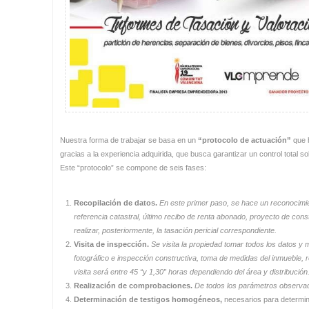
Nuestra forma de trabajar se basa en un
“protocolo de actuación”
que h
gracias a la experiencia adquirida, que busca garantizar un control total so
Este “protocolo” se compone de seis fases:
Recopilación de datos.
En este primer paso, se hace un reconocimien
referencia catastral, último recibo de renta abonado, proyecto de cons
realizar, posteriormente, la tasación pericial correspondiente.
Visita de inspección.
Se visita la propiedad tomar todos los datos y 
fotográfico e inspección constructiva, toma de medidas del inmueble, r
visita será entre 45 “y 1,30” horas dependiendo del área y distribución
Realización de comprobaciones.
De todos los parámetros observado
Determinación de testigos homogéneos,
necesarios para determina