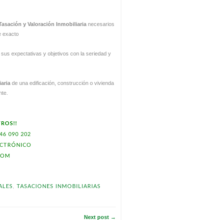
Tasación y Valoración Inmobiliaria
necesarios
e exacto
sus expectativas y objetivos con la seriedad y
iaria
de una edificación, construcción o vivienda
nte.
ROS!!
46 090 202
ECTRÓNICO
COM
ALES
,
TASACIONES INMOBILIARIAS
Next post →