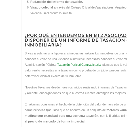
Redacción del informe de tasación.
Visado colegial
a través del Colegio Oficial de Aparejadores, Arquite
Valencia, si el cliente lo solicita.
¿POR QUÉ ENTENDEMOS EN BT2 ASOCIAD
DISPONER DE UN INFORME DE TASACIÓN
INMOBILIARIA?
Si vas a solicitar una hipoteca, si necesitas valorar los inmuebles de una 
conocer el valor de una vivienda o inmueble, necesitas conocer el valor ofi
Administración Pública,
Tasación Pericial Contradictoria
, piensas que la va
valor real o necesitas una tasación como prueba de un juicio, puedes sol
determinar el valor exacto de tu inmueble.
Nosotros llevamos desde nuestros inicios realizando informes de Tasación 
y Alicante, encargándonos de que nuestros clientes obtengan los mejores
En algunas ocasiones el hecho de la obtención del valor de mercado de un
características fijas, sino que se adentra en un conjunto de
factores vari
medirse con exactitud para una correcta tasación,
con la finalidad últ
al precio de mercado de forma imparcial.