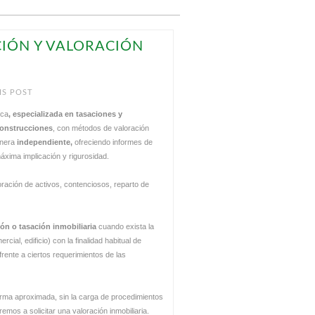
CIÓN Y VALORACIÓN
IS POST
ica
, especializada en tasaciones y
construcciones
, con métodos de valoración
anera
independiente,
ofreciendo informes de
máxima implicación y rigurosidad.
ración de activos, contenciosos, reparto de
ión o tasación inmobiliaria
cuando exista la
cial, edificio) con la finalidad habitual de
rente a ciertos requerimientos de las
rma aproximada, sin la carga de procedimientos
emos a solicitar una valoración inmobiliaria.