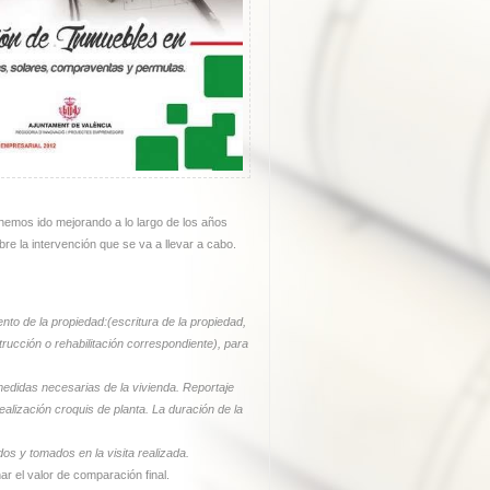
emos ido mejorando a lo largo de los años
bre la intervención que se va a llevar a cabo.
to de la propiedad:(escritura de la propiedad,
trucción o rehabilitación correspondiente), para
medidas necesarias de la vivienda. Reportaje
ealización croquis de planta. La duración de la
.
s y tomados en la visita realizada.
r el valor de comparación final.