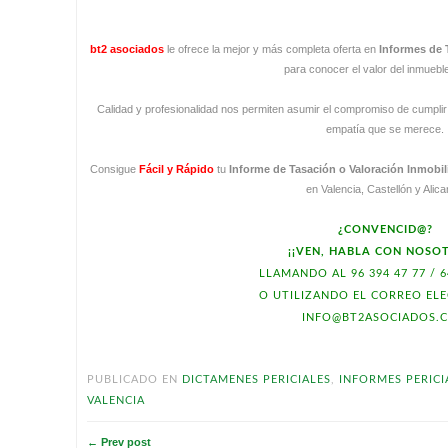
bt2 asociados
le ofrece la mejor y más completa oferta en
Informes de 
para conocer el valor del inmuebl
Calidad y profesionalidad nos permiten asumir el compromiso de cumplir 
empatía que se merece.
Consigue
Fácil y Rápido
tu
Informe de Tasación o Valoración Inmobil
en Valencia, Castellón y Alica
¿CONVENCID@?
¡¡VEN, HABLA CON NOSOT
LLAMANDO AL 96 394 47 77 / 6
O UTILIZANDO EL CORREO EL
INFO@BT2ASOCIADOS.
PUBLICADO EN
DICTAMENES PERICIALES
,
INFORMES PERICI
VALENCIA
← Prev post