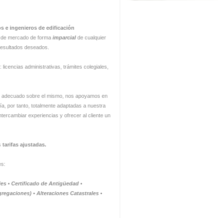
os e ingenieros de edificación
io de mercado de forma
imparcial
de cualquier
resultados deseados.
licencias administrativas, trámites colegiales,
trol adecuado sobre el mismo, nos apoyamos en
ía, por tanto, totalmente adaptadas a nuestra
ntercambiar experiencias y ofrecer al cliente un
s
tarifas ajustadas.
es:
ies • Certificado de Antigüedad •
egregaciones)
•
Alteraciones Catastrales •