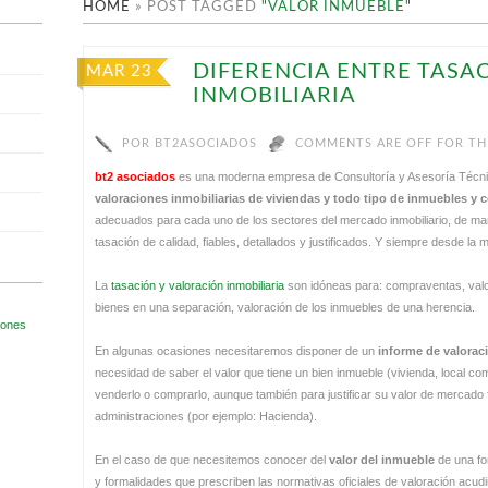
HOME
»
POST TAGGED
"VALOR INMUEBLE"
DIFERENCIA ENTRE TASA
MAR 23
INMOBILIARIA
POR
BT2ASOCIADOS
COMMENTS ARE OFF FOR TH
bt2 asociados
es una moderna empresa de Consultoría y Asesoría Técn
valoraciones inmobiliarias de viviendas y todo tipo de inmuebles y 
adecuados para cada uno de los sectores del mercado inmobiliario, de m
tasación de calidad, fiables, detallados y justificados. Y siempre desde la 
La
tasación y valoración inmobiliaria
son idóneas para: compraventas, valo
bienes en una separación, valoración de los inmuebles de una herencia.
En algunas ocasiones necesitaremos disponer de un
informe de valorac
necesidad de saber el valor que tiene un bien inmueble (vivienda, local comer
venderlo o comprarlo, aunque también para justificar su valor de mercado f
administraciones (por ejemplo: Hacienda).
En el caso de que necesitemos conocer del
valor del inmueble
de una fo
y formalidades que prescriben las normativas oficiales de valoración acudir