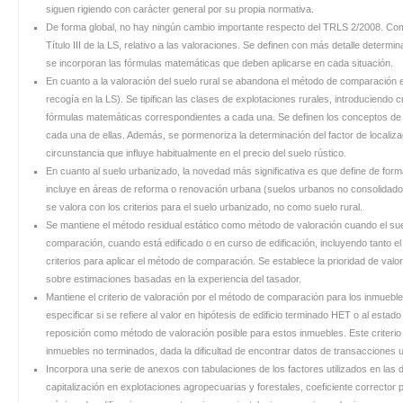
siguen rigiendo con carácter general por su propia normativa.
De forma global, no hay ningún cambio importante respecto del TRLS 2/2008. Como
Título III de la LS, relativo a las valoraciones. Se definen con más detalle determi
se incorporan las fórmulas matemáticas que deben aplicarse en cada situación.
En cuanto a la valoración del suelo rural se abandona el método de comparación e
recogía en la LS). Se tipifican las clases de explotaciones rurales, introduciendo c
fórmulas matemáticas correspondientes a cada una. Se definen los conceptos de re
cada una de ellas. Además, se pormenoriza la determinación del factor de locali
circunstancia que influye habitualmente en el precio del suelo rústico.
En cuanto al suelo urbanizado, la novedad más significativa es que define de form
incluye en áreas de reforma o renovación urbana (suelos urbanos no consolidados
se valora con los criterios para el suelo urbanizado, no como suelo rural.
Se mantiene el método residual estático como método de valoración cuando el sue
comparación, cuando está edificado o en curso de edificación, incluyendo tanto el 
criterios para aplicar el método de comparación. Se establece la prioridad de va
sobre estimaciones basadas en la experiencia del tasador.
Mantiene el criterio de valoración por el método de comparación para los inmueble
especificar si se refiere al valor en hipótesis de edificio terminado HET o al est
reposición como método de valoración posible para estos inmuebles. Este criterio
inmuebles no terminados, dada la dificultad de encontrar datos de transacciones 
Incorpora una serie de anexos con tabulaciones de los factores utilizados en las d
capitalización en explotaciones agropecuarias y forestales, coeficiente corrector 