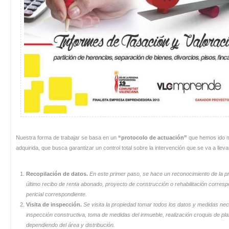
Nuestra forma de trabajar se basa en un
“protocolo de actuación”
que hemos ido me
adquirida, que busca garantizar un control total sobre la intervención que se va a lle
Recopilación de datos.
En este primer paso, se hace un reconocimiento de la pro
último recibo de renta abonado, proyecto de construcción o rehabilitación correspo
pericial correspondiente.
Visita de inspección.
Se visita la propiedad tomar todos los datos y medidas nece
inspección constructiva, toma de medidas del inmueble, realización croquis de plan
dependiendo del área y distribución.