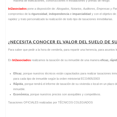
máxima de edificaciones, construcciones e instalaciones y primas de riesgo.
bt2asociados
pone a disposición de:
Abogados, Notarios, Auditores, Empresas y Par
compromiso de la
rigurosidad
,
independencia
e
imparcialidad
y con el objetivo de 
rapidez y trato personalizado la realización de todo tipo de tasaciones inmobiliarias.
¿NECESITA CONOCER EL VALOR DEL SUELO DE SU
Para saber que pedir a la hora de venderla, para repartir una herencia, para asuntos
En
bt2asociados
realizamos la tasación de su inmueble de una manera
eficaz, ráp
Eficaz
, porque nuestros técnicos están capacitados para realizar tasaciones inmob
para cada tipo de inmueble según la orden ministerial ECO/805/2003
Rápida
, porque tendrá el informe de tasación de su vivienda o local en un plazo de
inmueble.
Económica
, porque nuestros precios son asequibles y competitivos.
Tasaciones OFICIALES realizadas por TÉCNICOS COLEGIADOS