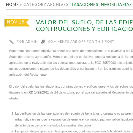
HOME
»
CATEGORY ARCHIVES
"TASACIONES INMOBILIARIAS
VALOR DEL SUELO, DE LAS EDI
NOV 15
CONTRUCCIONES Y EDIFICACIO
POR
ADMIN
COMMENTS ARE OFF FOR THIS POST
Este texto tiene como objetivo exponer una serie de conclusiones tras el análisis del
Suelo de reciente aprobación. Hemos estudiado exclusivamente la incidencia de la norma
aplicables en la realización de las valoraciones sujetas a la ECO 805/2003, sin enjuici
en las operaciones o plazos de los desarrollos urbanísticos, ni en los trámites admini
aplicación del Reglamento.
El valor del suelo, las instalaciones, construcciones y edificaciones, y los derechos co
dispuesto en
RD 1492/2011
de 24 de octubre, por el que se aprueba el Reglamento de
objeto:
La verificación de las operaciones de reparto de beneficios y cargas u otras precis
urbanística en las que la valoración determine el contenido patrimonial de facult
defecto de acuerdo entre todos los sujetos afectados.
La fijación del justiprecio en la expropiación, cualquiera que sea la finalidad de ésta