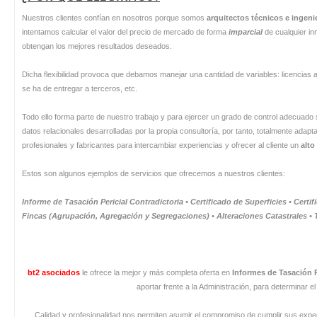
Nuestros clientes confían en nosotros porque somos
arquitectos técnicos e ingen
intentamos calcular el valor del precio de mercado de forma
imparcial
de cualquier in
obtengan los mejores resultados deseados.
Dicha flexibilidad provoca que debamos manejar una cantidad de variables: licencias 
se ha de entregar a terceros, etc.
Todo ello forma parte de nuestro trabajo y para ejercer un grado de control adecua
datos relacionales desarrolladas por la propia consultoría, por tanto, totalmente adap
profesionales y fabricantes para intercambiar experiencias y ofrecer al cliente un
alto
Estos son algunos ejemplos de servicios que ofrecemos a nuestros clientes:
Informe de Tasación Pericial Contradictoria • Certificado de Superficies • Cert
Fincas (Agrupación, Agregación y Segregaciones)
•
Alteraciones Catastrales • 
bt2 asociados
le ofrece la mejor y más completa oferta en
Informes de Tasación P
aportar frente a la Administración, para determinar el
Calidad y profesionalidad nos permiten asumir el compromiso de cumplir sus expec