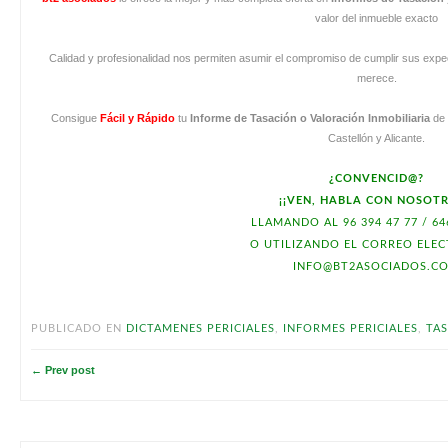
valor del inmueble exacto
Calidad y profesionalidad nos permiten asumir el compromiso de cumplir sus expec
merece.
Consigue
Fácil y Rápido
tu
Informe de Tasación o Valoración Inmobiliaria
de 
Castellón y Alicante.
¿CONVENCID@?
¡¡VEN, HABLA CON NOSOTR
LLAMANDO AL 96 394 47 77 / 64
O UTILIZANDO EL CORREO ELE
INFO@BT2ASOCIADOS.C
PUBLICADO EN
DICTAMENES PERICIALES
,
INFORMES PERICIALES
,
TAS
← Prev post