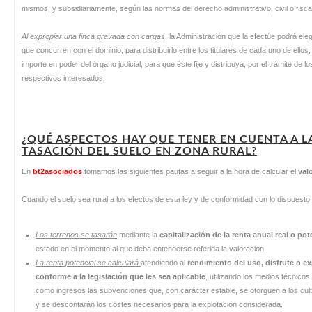
mismos; y subsidiariamente, según las normas del derecho administrativo, civil o fiscal
Al expropiar una finca gravada con cargas
, la Administración que la efectúe podrá eleg
que concurren con el dominio, para distribuirlo entre los titulares de cada uno de ellos
importe en poder del órgano judicial, para que éste fije y distribuya, por el trámite de 
respectivos interesados.
¿QUÉ ASPECTOS HAY QUE TENER EN CUENTA A L
TASACIÓN DEL SUELO EN ZONA RURAL?
En
bt2asociados
tomamos las siguientes pautas a seguir a la hora de calcular el
val
Cuando el suelo sea rural a los efectos de esta ley y de conformidad con lo dispuesto 
Los terrenos se tasarán
mediante la
capitalización de la renta anual real o pot
estado en el momento al que deba entenderse referida la valoración.
La renta potencial se calculará
atendiendo al
rendimiento del uso, disfrute o e
conforme a la legislación que les sea aplicable
, utilizando los medios técnico
como ingresos las subvenciones que, con carácter estable, se otorguen a los cu
y se descontarán los costes necesarios para la explotación considerada.