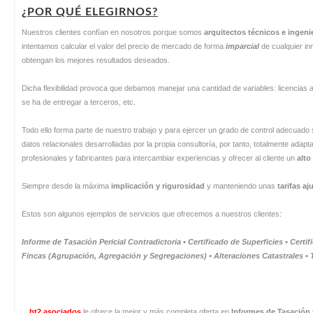
¿POR QUÉ ELEGIRNOS?
Nuestros clientes confían en nosotros porque somos
arquitectos técnicos e ingen
intentamos calcular el valor del precio de mercado de forma
imparcial
de cualquier in
obtengan los mejores resultados deseados.
Dicha flexibilidad provoca que debamos manejar una cantidad de variables: licencias 
se ha de entregar a terceros, etc.
Todo ello forma parte de nuestro trabajo y para ejercer un grado de control adecua
datos relacionales desarrolladas por la propia consultoría, por tanto, totalmente adap
profesionales y fabricantes para intercambiar experiencias y ofrecer al cliente un
alto
Siempre desde la máxima
implicación y rigurosidad
y manteniendo unas
tarifas aj
Estos son algunos ejemplos de servicios que ofrecemos a nuestros clientes:
Informe de Tasación Pericial Contradictoria • Certificado de Superficies • Cert
Fincas (Agrupación, Agregación y Segregaciones)
•
Alteraciones Catastrales • 
bt2 asociados
le ofrece la mejor y más completa oferta en
Informes de Tasación 