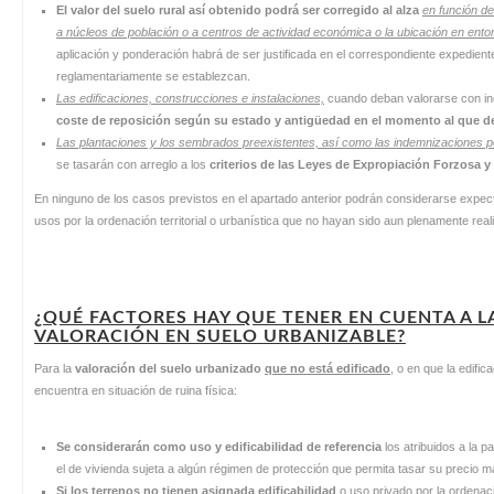
El valor del suelo rural así obtenido podrá ser corregido al alza
en función de
a núcleos de población o a centros de actividad económica o la ubicación en entor
aplicación y ponderación habrá de ser justificada en el correspondiente expediente
reglamentariamente se establezcan.
Las edificaciones, construcciones e instalaciones,
cuando deban valorarse con in
coste de reposición según su estado y antigüedad en el momento al que deb
Las plantaciones y los sembrados preexistentes, así como las indemnizaciones p
se tasarán con arreglo a los
criterios de las Leyes de Expropiación Forzosa 
En ninguno de los casos previstos en el apartado anterior podrán considerarse expecta
usos por la ordenación territorial o urbanística que no hayan sido aun plenamente rea
¿QUÉ FACTORES HAY QUE TENER EN CUENTA A L
VALORACIÓN EN SUELO URBANIZABLE?
Para la
valoración del suelo urbanizado
que no está edificado
, o en que la edific
encuentra en situación de ruina física:
Se considerarán como uso y edificabilidad de referencia
los atribuidos a la p
el de vivienda sujeta a algún régimen de protección que permita tasar su precio má
Si los terrenos no tienen asignada edificabilidad
o uso privado por la ordenació