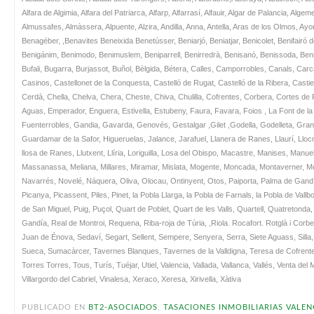
Alfara de Algimia, Alfara del Patriarca, Alfarp, Alfarrasí, Alfauir, Algar de Palancia, Algem
Almussafes, Almàssera, Alpuente, Alzira, Andilla, Anna, Antella, Aras de los Olmos, Ayo
Benagéber, ,Benavites Beneixida Benetússer, Beniarjó, Beniatjar, Benicolet, Benifairó de l
Benigánim, Benimodo, Benimuslem, Beniparrell, Benirredrà, Benisanó, Benissoda, Benis
Bufali, Bugarra, Burjassot, Buñol, Bèlgida, Bétera, Calles, Camporrobles, Canals, Carc
Casinos, Castellonet de la Conquesta, Castelló de Rugat, Castelló de la Ribera, Casti
Cerdà, Chella, Chelva, Chera, Cheste, Chiva, Chulilla, Cofrentes, Corbera, Cortes de
Aguas, Emperador, Enguera, Estivella, Estubeny, Faura, Favara, Foios , La Font de la 
Fuenterrobles, Gandia, Gavarda, Genovés, Gestalgar ,Gilet ,Godella, Godelleta, Gran
Guardamar de la Safor, Higueruelas, Jalance, Jarafuel, Llanera de Ranes, Llaurí, Lloc
llosa de Ranes, Llutxent, Llíria, Loriguilla, Losa del Obispo, Macastre, Manises, Man
Massanassa, Meliana, Millares, Miramar, Mislata, Mogente, Moncada, Montaverner, Mo
Navarrés, Novelé, Náquera, Oliva, Olocau, Ontinyent, Otos, Paiporta, Palma de Gandía
Picanya, Picassent, Piles, Pinet, la Pobla Llarga, la Pobla de Farnals, la Pobla de Vall
de San Miguel, Puig, Puçol, Quart de Poblet, Quart de les Valls, Quartell, Quatretonda
Gandía, Real de Montroi, Requena, Riba-roja de Túria, ,Riola. Rocafort. Rotglà i Cor
Juan de Énova, Sedaví, Segart, Sellent, Sempere, Senyera, Serra, Siete Aguass, Silla, 
Sueca, Sumacàrcer, Tavernes Blanques, Tavernes de la Valldigna, Teresa de Cofrentes, 
Torres Torres, Tous, Turís, Tuéjar, Utiel, Valencia, Vallada, Vallanca, Vallés, Venta del M
Villargordo del Cabriel, Vinalesa, Xeraco, Xeresa, Xirivella, Xàtiva
PUBLICADO EN
BT2-ASOCIADOS
,
TASACIONES INMOBILIARIAS VALEN