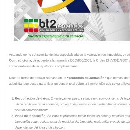
Actuando como consultoría técnica especializada en la valoración de inmuebles, ofr
Contradictoria
, de acuerdo a la normativa ECO/805/2003, la Orden EHA/3011/2007 y
considerablemente la liquidación complementaria
Nuestra forma de trabajar se basa en un
“protocolo de actuación”
que hemos ido me
adquirida, que busca garantizar un control total sobre la intervención que se va a lle
Recopilación de datos.
En este primer paso, se hace un reconocimiento de la pro
último recibo de renta abonado, proyecto de construcción o rehabilitación correspo
pericial correspondiente.
Visita de inspección.
Se visita la propiedad tomar todos los datos y medidas nece
inspección constructiva, toma de medidas del inmueble, realización croquis de plan
dependiendo del área y distribución.