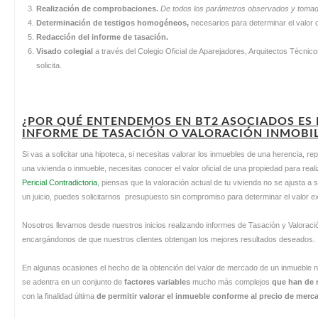
Realización de comprobaciones.
De todos los parámetros observados y tomados
Determinación de testigos homogéneos,
necesarios para determinar el valor 
Redacción del informe de tasación.
Visado colegial
a través del Colegio Oficial de Aparejadores, Arquitectos Técnicos 
solicita.
¿POR QUÉ ENTENDEMOS EN BT2 ASOCIADOS ES 
INFORME DE TASACIÓN O VALORACIÓN INMOBIL
Si vas a solicitar una hipoteca, si necesitas valorar los inmuebles de una herencia, re
una vivienda o inmueble, necesitas conocer el valor oficial de una propiedad para reali
Pericial Contradictoria
, piensas que la valoración actual de tu vivienda no se ajusta a
un juicio, puedes solicitarnos presupuesto sin compromiso para determinar el valor e
Nosotros llevamos desde nuestros inicios realizando informes de Tasación y Valoración 
encargándonos de que nuestros clientes obtengan los mejores resultados deseados.
En algunas ocasiones el hecho de la obtención del valor de mercado de un inmueble no 
se adentra en un conjunto de
factores variables
mucho más complejos
que han de m
con la finalidad última
de permitir valorar el inmueble conforme al precio de merc