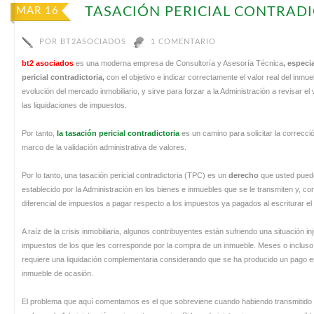
TASACIÓN PERICIAL CONTRAD
MAR 16
POR
BT2ASOCIADOS
1 COMENTARIO
bt2 asociados
es una moderna empresa de Consultoría y Asesoría Técnica
, especi
pericial contradictoria,
con el objetivo e indicar correctamente el valor real del inmu
evolución del mercado inmobiliario, y sirve para forzar a la Administración a revisar e
las liquidaciones de impuestos.
Por tanto,
la tasación pericial contradictoria
es un camino para solicitar la correcci
marco de la validación administrativa de valores.
Por lo tanto, una tasación pericial contradictoria (TPC) es un
derecho
que usted puede
establecido por la Administración en los bienes e inmuebles que se le transmiten y, 
diferencial de impuestos a pagar respecto a los impuestos ya pagados al escriturar el
A raíz de la crisis inmobiliaria, algunos contribuyentes están sufriendo una situación i
impuestos de los que les corresponde por la compra de un inmueble. Meses o incluso 
requiere una liquidación complementaria considerando que se ha producido un pago e
inmueble de ocasión.
El problema que aquí comentamos es el que sobreviene cuando habiendo transmitido e