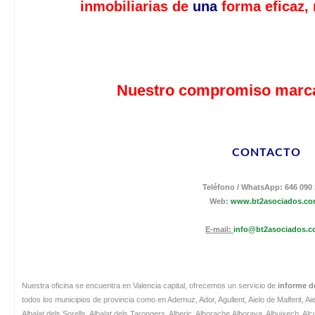
inmobiliarias de
una
forma eficaz,
Nuestro compromiso marca 
CONTACTO
Teléfono / WhatsApp: 646 090
Web:
www.bt2asociados.c
E-mail:
info@bt2asociados.
Nuestra oficina se encuentra en Valencia capital, ofrecemos un servicio de
informe de
todos los municipios de provincia como en Ademuz, Ador, Agullent, Aielo de Malferit, Aiel
Albalat dels Sorells, Albalat dels Tarongers, Alberic, Alborache,Alboraya, Albuixech, Alcu