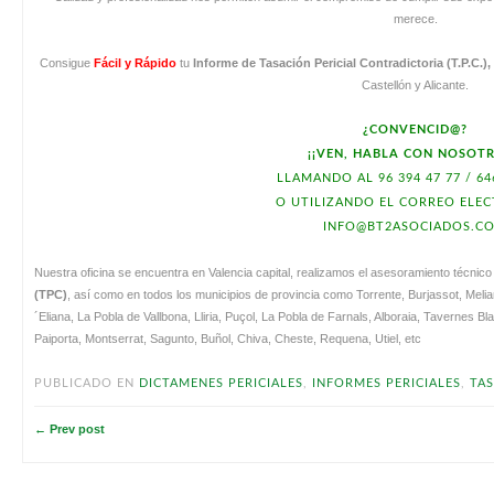
merece.
Consigue
Fácil y Rápido
tu
Informe de Tasación Pericial Contradictoria (T.P.C.)
Castellón y Alicante.
¿CONVENCID@?
¡¡VEN, HABLA CON NOSOTR
LLAMANDO AL 96 394 47 77 / 64
O UTILIZANDO EL CORREO ELE
INFO@BT2ASOCIADOS.C
Nuestra oficina se encuentra en Valencia capital, realizamos el asesoramiento técnico
(TPC)
, así como en todos los municipios de provincia como Torrente, Burjassot, Meli
´Eliana, La Pobla de Vallbona, Lliria, Puçol, La Pobla de Farnals, Alboraia, Tavernes Blan
Paiporta, Montserrat, Sagunto, Buñol, Chiva, Cheste, Requena, Utiel, etc
PUBLICADO EN
DICTAMENES PERICIALES
,
INFORMES PERICIALES
,
TAS
← Prev post