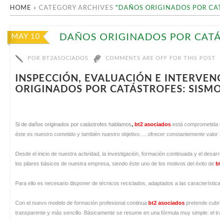
HOME
»
CATEGORY ARCHIVES
"DAÑOS ORIGINADOS POR CA
DAÑOS ORIGINADOS POR CAT
MAY 10
POR
BT2ASOCIADOS
COMMENTS ARE OFF FOR THIS POST
INSPECCIÓN, EVALUACIÓN E INTERVE
ORIGINADOS POR CATÁSTROFES: SISM
Si de daños originados por catástrofes hablamos
,
bt2 asociados
está comprometida co
éste es nuestro cometido y también nuestro objetivo…. ofrecer constantemente valor 
Desde el inicio de nuestra actividad, la investigación, formación continuada y el des
los pilares básicos de nuestra empresa, siendo éste uno de los motivos del éxito de
b
Para ello es necesario disponer de técnicos reciclados, adaptados a las característi
Con el nuevo modelo de formación profesional continua
bt2 asociados
pretende cubri
transparente y más sencillo. Básicamente se resume en una fórmula muy simple: el tr