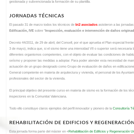
gestionada y subvencionada la formación de su plantilla.
JORNADAS TÉCNICAS
El pasado 31 de marzo todos los técnicos de
bt2 asociados
asistieron a las jornadas
Edificación, IVE
sobre “
Inspección, evaluación e intervención de daños originad
Decreto 44/2011, de 29 de abril, del Consell, por el que aprueba el Plan especial fren
3 de mayo), indica que, si el sismo tiene una intensidad VII o superior será necesaria
diferentes organismos competentes, con el objeto de evaluar las condiciones de habitab
seísmo y proponer las medidas a adoptar. Para poder atender esta necesidad de maner
actuación de un grupo designado como Grupo de evaluación de daños en edificaciones,
General competente en materia de arquitectura y vivienda, el personal de los Ayuntami
profesionales del sector de la vivienda.
El principal objetivo del presente curso en materia de sismo es la formación de los t
inspectores en la Comunitat Valenciana.
Todo ello constituye claros ejemplos del perfil innovador y pionero de la
Consultoría T
REHABILITACIÓN DE EDIFICIOS Y REGENERACIÓ
Esta jornada forma parte del máster en «
Rehabilitación de Edificios y Regeneración 