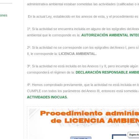
administrativa ambiental estaban sometidas las actividades (calificadas o 
En la actual Ley, establecido en los anexos de esta, y el procedimiento es 
1º. Si la actividad se encuentra incluida en alguno de los epígrafes del Ane
ambiental que le corresponde es la:
AUTORIZACIÓN AMBIENTAL INT
2º. Si la actividad no se corresponde con los epígrafes del Anexo I, pero s
II, le corresponde la:
LICENCIA AMBIENTAL.
3º. Si la actividad no está incluida en los Anexos I y II, pero incumple algú
corresponderá el régimen de la:
DECLARACIÓN RESPONSABLE AMBI
4º. Hemos comprobado previamente, que la actividad no está incluida en 
CUMPLE con todos los parámetros del Anexo III, entonces está sometida 
ACTIVIDADES INOCUAS
.