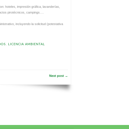
on: hoteles, impresión gráfica, lavanderías,
oductos pirotécnicos, campings….
strativo, incluyendo la solicitud (potestativa
DOS
,
LICENCIA AMBIENTAL
Next post →