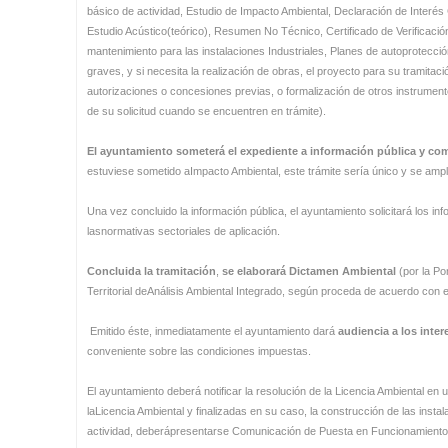
básico de actividad, Estudio de Impacto Ambiental, Declaración de Interés
Estudio Acústico(teórico), Resumen No Técnico, Certificado de Verificac
mantenimiento para las instalaciones Industriales, Planes de autoprotecci
graves, y si necesita la realización de obras, el proyecto para su tramita
autorizaciones o concesiones previas, o formalización de otros instrumento
de su solicitud cuando se encuentren en trámite).
El ayuntamiento someterá el expediente a información pública y co
estuviese sometido aImpacto Ambiental, este trámite sería único y se ampl
Una vez concluido la información pública, el ayuntamiento solicitará los i
lasnormativas sectoriales de aplicación.
Concluida la tramitación
,
se elaborará Dictamen Ambiental
(por la Po
Territorial deAnálisis Ambiental Integrado, según proceda de acuerdo con el
Emitido éste, inmediatamente el ayuntamiento dará
audiencia a los inte
conveniente sobre las condiciones impuestas.
El ayuntamiento deberá notificar la resolución de la Licencia Ambiental en 
laLicencia Ambiental y finalizadas en su caso, la construcción de las instala
actividad, deberápresentarse Comunicación de Puesta en Funcionamiento