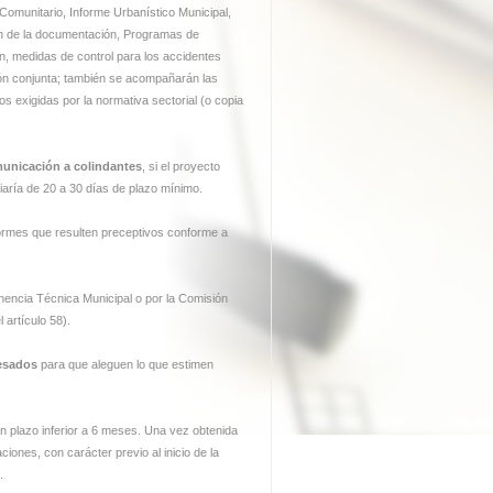
 Comunitario, Informe Urbanístico Municipal,
ión de la documentación, Programas de
ón, medidas de control para los accidentes
ción conjunta; también se acompañarán las
s exigidas por la normativa sectorial (o copia
municación a colindantes
, si el proyecto
iaría de 20 a 30 días de plazo mínimo.
nformes que resulten preceptivos conforme a
nencia Técnica Municipal o por la Comisión
 artículo 58).
resados
para que aleguen lo que estimen
un plazo inferior a 6 meses. Una vez obtenida
ciones, con carácter previo al inicio de la
.