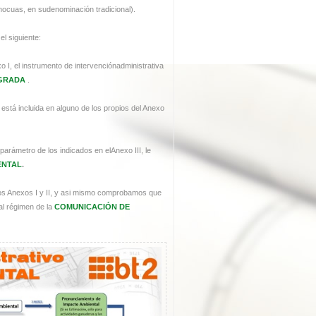
inocuas, en sudenominación tradicional).
el siguiente:
xo I, el instrumento de intervenciónadministrativa
EGRADA
.
í está incluida en alguno de los propios del Anexo
n parámetro de los indicados en elAnexo III, le
ENTAL
.
los Anexos I y II, y asi mismo comprobamos que
al régimen de la
COMUNICACIÓN DE