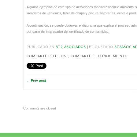
Algunos ejemplos de este tipo de actividades mediante licencia ambiental s
lavaderos de vehículos, taller de chapa y pintura, tintorerías, venta e pr
A continuación, se puede observar el diagrama que explica el proceso admini
por parte del interesado) del certificado de conformidad:
|
PUBLICADO EN
BT2-ASOCIADOS
ETIQUETADO
BT2ASOCIA
COMPARTE ESTE POST, COMPARTE EL CONOCIMIENTO
← Prev post
Comments are closed