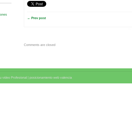
← Prev post
Comments are closed
 video Profesional |
posicionamiento web valencia