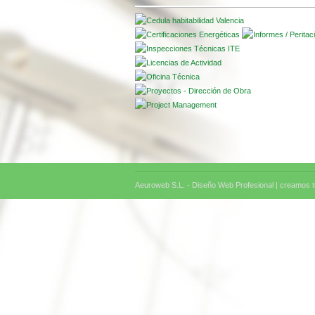
Aeuroweb S.L. - Diseño Web Profesional |
creamos tu