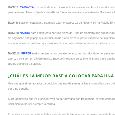
BASE 7:
CARAVITA
, Un ancla de acero inoxidable es una excelente solución discret
permanentes. Pernos fijan la sombrilla de forma segura al ancla instalado. Si se retira
Base 8:
Solución estándar para pisos pavimentados, Largo: 50cm / 24″, ø Mástil: 50m
BASE 9:
NADDA
está compuesto por una pieza de 7 cm de diámetro que queda inserta
de seguridad anti gripaje que permite unirla a otra pieza superior (soporte de sujeción
accionamiento de un botón que posibilita el desenroscado automático de ambas pieza
BASE 10:
PIPPER
está compuesta por dos elementos, uno introducido en el paviment
acero, y otra con un cilindro macizo (que se introduce en la anterior), una base cu
tipo de sombrilla a colocar.
¿CUÁL ES LA MEJOR BASE A COLOCAR PARA UNA
Una vez que el restaurador ha decidido que tipo de mesas, sillas y sombrillas va a c
ser o no sencilla.
Si las sombrillas que va a colocar van ha ser movidas con frecuencia, si tiene espaci
ubicación va ha ser siempre la misma.
En ambos casos consulte al Fabricante de sombrillas que tipo de base o soporte le r