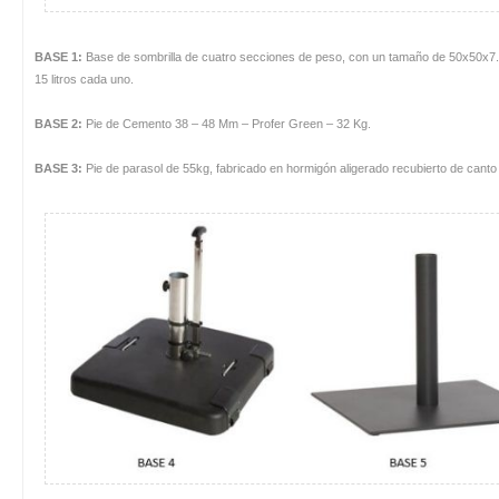
BASE 1:
Base de sombrilla de cuatro secciones de peso, con un tamaño de 50x50x7
15 litros cada uno.
BASE 2:
Pie de Cemento 38 – 48 Mm – Profer Green – 32 Kg.
BASE 3:
Pie de parasol de 55kg, fabricado en hormigón aligerado recubierto de canto l