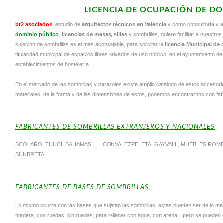
LICENCIA DE OCUPACIÓN DE D
bt2 asociados
, estudio de
arquitectos técnicos en Valencia
y como consultoría y a
dominio público
,
licencias de mesas, sillas
y sombrillas, quiere facilitar a nuestro
sujeción de sombrillas es el más aconsejable, para solicitar la
licencia Municipal de
titularidad municipal de espacios libres privados de uso público, en el ayuntamiento de
establecimientos de hostelería.
En el mercado de las sombrillas y parasoles existe amplio catálogo de estos accesorio
materiales, de la forma y de las dimensiones de estos, podemos encontrarnos con fab
FABRICANTES DE SOMBRILLAS EXTRANJEROS Y NACIONALES
SCOLARO, TUUCI, BAHAMAS, …. CONVA, EZPELETA, GAYVALL, MUEBLES ROME
SUNBRETA….
FABRICANTES DE BASES DE SOMBRILLAS
Lo mismo ocurre con las bases que sujetan las sombrillas, estas pueden ser de lo má
madera, con ruedas, sin ruedas, para rellenar con agua, con arena…pero se pueden c