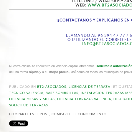
TELÉFONO / WHATSAPP: 646
WEB:
WWW.BT2ASOCIADO
¡¡CONTÁCTANOS Y EXPLÍCANOS EN 
LLAMANDO AL 96 394 47 77 / 
O UTILIZANDO EL CORREO EL
INFO@BT2ASOCIADOS.
Nuestra oficina se encuentra en Valencia capital, ofrecemos
solicitar la autorizaci
de una forma
rápida
y a su
mejor precio,
así como en todos los municipios de provi
|
PUBLICADO EN
BT2-ASOCIADOS
,
LICENCIAS DE TERRAZA
ETIQUETA
TECNICO VALENCIA
,
BASE SOMBRILLAS
,
INSTALACION TERRAZAS MES
LICENCIA MESAS Y SILLAS
,
LICENCIA TERRAZAS VALENCIA
,
OCUPACIO
SOLICITUD TERRAZAS
COMPARTE ESTE POST, COMPARTE EL CONOCIMIENTO