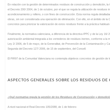
En relación con la gestión de determinados residuos de construcción y demolición, la
el Decreto 200/ 2004, de 1 de octubre, por el que se regula la utilización de residuos
acondicionamiento y relleno, o con fines de construcción. Esta norma regula detalladame
obras, sin ser considerada una operación de eliminación. Con ello, en el ámbito de l
concretos para priorizar la valorización de estos residuos frente a la práctica habitua
Finalmente, la normativa valenciana, a diferencia de la directiva IPPC y de la Ley 16/
autorización ambiental integrada a los vertederos de residuos inertes, conforme a la m
Ley 2/ 2006, de 5 de mayo, de la Generalitat, de Prevención de la Contaminación y Cal
Segunda del Decreto 127/ 2006, de 15 de septiembre, del Consell.
El PIR97 de la Comunitat Valenciana no contempla objetivos concretos de gestión de l
ASPECTOS GENERALES SOBRE LOS RESIDUOS DE
¿Qué normativa regula la gestión de los Residuos de Construcción y demolic
A nivel nacional el Real Decreto 105/2088, de 1 de febrero