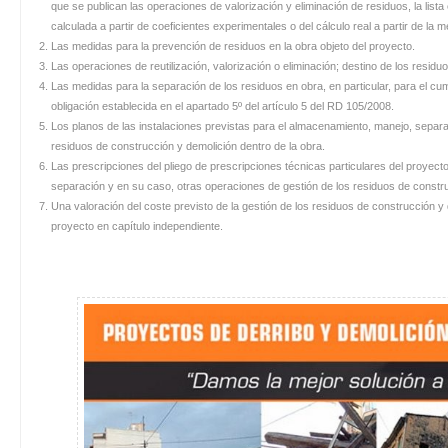
que se publican las operaciones de valorización y eliminación de residuos, la list
calculada a partir de coeficientes experimentales o del cálculo real a partir de la 
Las medidas para la prevención de residuos en la obra objeto del proyecto.
Las operaciones de reutilización, valorización o eliminación; destino de los resid
Las medidas para la separación de los residuos en obra, en particular, para el cum
obligación establecida en el apartado 5º del artículo 5 del RD 105/2008.
Los planos de las instalaciones previstas para el almacenamiento, manejo, separa
residuos de construcción y demolición dentro de la obra.
Las prescripciones del pliego de prescripciones técnicas particulares del proyect
separación y en su caso, otras operaciones de gestión de los residuos de constru
Una valoración del coste previsto de la gestión de los residuos de construcción y
proyecto en capítulo independiente.