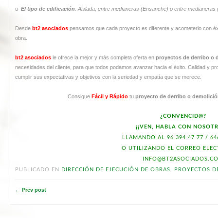
ü
El tipo de edificación
: Aislada, entre medianeras (Ensanche) o entre medianeras 
Desde
bt2 asociados
pensamos que cada proyecto es diferente y acometerlo con éxito
obra.
bt2 asociados
le ofrece la mejor y más completa oferta en
proyectos de derribo o
necesidades del cliente, para que todos podamos avanzar hacia el éxito. Calidad y p
cumplir sus expectativas y objetivos con la seriedad y empatía que se merece.
Consigue
Fácil y Rápido
tu
proyecto de derribo o demolici
¿CONVENCID@?
¡¡VEN, HABLA CON NOSOTR
LLAMANDO AL 96 394 47 77 / 64
O UTILIZANDO EL CORREO ELE
INFO@BT2ASOCIADOS.C
PUBLICADO EN
DIRECCIÓN DE EJECUCIÓN DE OBRAS
,
PROYECTOS D
← Prev post