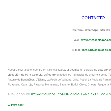
CONTACTO
Teléfono / WhatsApp: 646 090
Web:
www.bt2asociados.c
E-mail:
info@bt2asociados.
Nuestra oficina se encuentra en Valencia capital, ofrecemos un servicio de
estudio d
ejecución de obra Valencia, así como
en todos los municipios de provincia como To
Antonio de Benagéber, L´Eliana, La Pobla de Vallbona, Lliria, Puçol, La Pobla de Farnals,
Picassent, Catarroja, Paiporta, Montserrat, Sagunto, Buñol, Chiva, Cheste, Requena, U
PUBLICADO EN
BT2-ASOCIADOS
,
COMUNICACION AMBIENTAL CON 
← Prev post