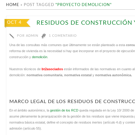
HOME
»
POST TAGGED
"PROYECTO DEMOLICION"
RESIDUOS DE CONSTRUCCIÓN 
OCT 4
POR
ADMIN
1 COMENTARIO
Una de las consultas más comunes que últimamente se están planteado a esta
consu
reforma de vivienda es la necesidad si hay que incorporar en el proyecto de ejecución
construcción y
demolición
.
Nuestros técnicos de
bt2asociados
están informados de las normativas en cuanto al
demolición:
normativa comunitaria
,
normativa estatal
y
normativa autonómica.
MARCO LEGAL DE LOS RESIDUOS DE CONSTRUCC
En el ámbito autonómico, la
gestión de los RCD
queda regulada en la Ley 10/ 2000 de
asume plenamente la jerarquización de la gestión de los residuos que viene impuesta po
normativa básica estatal, define el concepto de residuos inertes (artículo 4.d) y conte
admisión (artículo 55).