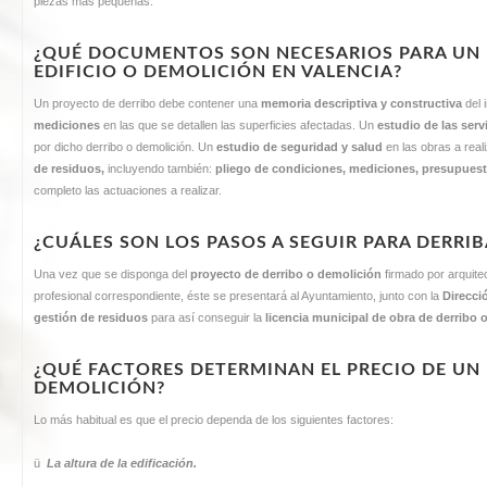
piezas más pequeñas.
¿QUÉ DOCUMENTOS SON NECESARIOS PARA UN 
EDIFICIO O DEMOLICIÓN EN VALENCIA?
Un proyecto de derribo debe contener una
memoria descriptiva y constructiva
del 
mediciones
en las que se detallen las superficies afectadas. Un
estudio de las ser
por dicho derribo o demolición. Un
estudio de seguridad y salud
en las obras a rea
de residuos,
incluyendo también:
pliego de condiciones, mediciones, presupues
completo las actuaciones a realizar.
¿CUÁLES SON LOS PASOS A SEGUIR PARA DERRIB
Una vez que se disponga del
proyecto de derribo o demolición
firmado por arquitec
profesional correspondiente, éste se presentará al Ayuntamiento, junto con la
Direcci
gestión de residuos
para así conseguir la
licencia municipal de obra de derribo 
¿QUÉ FACTORES DETERMINAN EL PRECIO DE UN
DEMOLICIÓN?
Lo más habitual es que el precio dependa de los siguientes factores:
ü
La altura de la edificación.