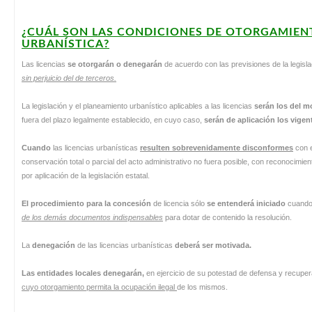
¿CUÁL SON LAS CONDICIONES DE OTORGAMIENT
URBANÍSTICA?
Las licencias
se otorgarán o denegarán
de acuerdo con las previsiones de la legisl
sin perjuicio del de terceros.
La legislación y el planeamiento urbanístico aplicables a las licencias
serán los del 
fuera del plazo legalmente establecido, en cuyo caso,
serán de aplicación los vigent
Cuando
las licencias urbanísticas
resulten sobrevenidamente disconformes
con e
conservación total o parcial del acto administrativo no fuera posible, con reconocimient
por aplicación de la legislación estatal.
El procedimiento para la concesión
de licencia sólo
se entenderá iniciado
cuando
de los demás documentos indispensables
para dotar de contenido la resolución.
La
denegación
de las licencias urbanísticas
deberá ser motivada
.
Las entidades locales denegarán,
en ejercicio de su potestad de defensa y recuper
cuyo otorgamiento permita la ocupación ilegal
de los mismos.