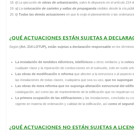
r)
La ejecución de
obras de urbanización,
salvo lo dispuesto en el artículo 214 d
s)
La
colocación de carteles y vallas de propaganda
visibles desde la vía públ
t) Todas las demás actuaciones
en que lo exija el planeamiento o las ordenanz
¿QUÉ ACTUACIONES ESTÁN SUJETAS A DECLARA
Según
(Art. 214 LOTUP), están sujetas a declaración responsable
en los términos
La instalación de tendidos eléctricos, telefónicos
u otros similares y la
coloc
cualquier clase y la reparación de conducciones en el subsuelo, solo en suelo ur
Las obras de modificación o reforma
que afecten a la estructura o al aspecto ex
las instalaciones de todas clases, cualquiera que sea su uso,
que no
supongan a
Las obras de mera reforma que no suponga alteración estructural del edific
catalogación, así como las de mantenimiento de la edificación que no requieran co
La primera ocupación de las edificaciones
y las instalaciones, concluida su co
vigente en materia de ordenación y calidad de la edificación, así
como el segundo
¿QUÉ ACTUACIONES NO ESTÁN SUJETAS A LICEN