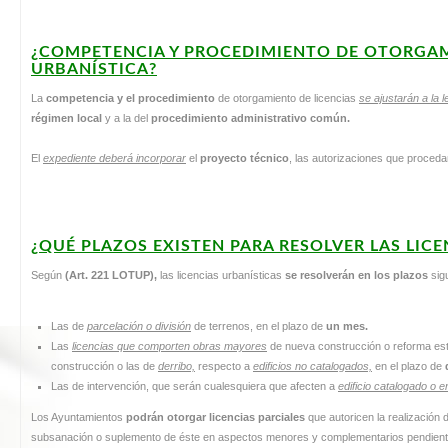
¿COMPETENCIA Y PROCEDIMIENTO DE OTORGAM
URBANÍSTICA?
La
competencia y el procedimiento
de otorgamiento de licencias
se ajustarán a la l
régimen local
y a la del
procedimiento administrativo común.
El
expediente deberá incorporar
el
proyecto técnico
, las autorizaciones que proced
¿QUÉ PLAZOS EXISTEN PARA RESOLVER LAS LIC
Según
(Art. 221 LOTUP),
las licencias urbanísticas
se resolverán en los plazos
sig
Las de
parcelación o división
de terrenos, en el plazo de
un mes
.
Las
licencias que comporten obras mayores
de nueva construcción o reforma est
construcción o las de
derribo,
respecto a
edificios no catalogados,
en el plazo de
Las de intervención, que serán cualesquiera que afecten a
edificio catalogado o e
Los Ayuntamientos
podrán otorgar licencias parciales
que autoricen la realización
subsanación o suplemento de éste en aspectos menores y complementarios pendientes