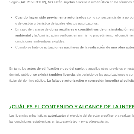
Según
(Art. 215 LOTUP), NO están sujetas a licencia urbanística
en los términos d
Cuando hayan sido previamente autorizados
como consecuencia de la aproba
o de gestión urbanística de iguales efectos autorizatorios.
En caso de tratarse de
obras auxiliares o constitutivas de una instalación su
ambiental
y la Administración verifique, en un mismo procedimiento, el cumplimie
condiciones ambientales exigibles.
Cuando se trate de
actuaciones auxiliares de la realización de una obra autor
En tanto los
actos de edificación y uso del suelo,
y aquellos otros previstos en est
dominio público,
se exigirá también licencia
, sin perjuicio de las autorizaciones o c
titular del dominio público.
La falta de autorización o concesión impedirá al solici
¿CUÁL ES EL CONTENIDO Y ALCANCE DE LA INT
Las licencias urbanísticas
autorizarán
el ejercicio del
derecho a edificar
o a realizar l
las condiciones establecidas
en la presente ley y en el planeamiento.