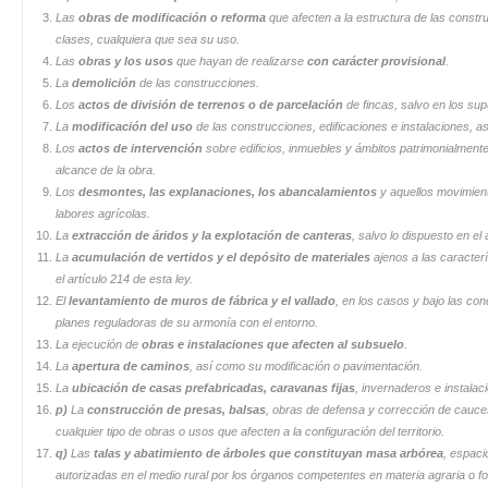
Las
obras de modificación o reforma
que afecten a la estructura de las constru
clases, cualquiera que sea su uso.
Las
obras y los usos
que hayan de realizarse
con carácter provisional
.
La
demolición
de las construcciones.
Los
actos de división de terrenos o de parcelación
de fincas, salvo en los su
La
modificación del uso
de las construcciones, edificaciones e instalaciones, a
Los
actos de intervención
sobre edificios, inmuebles y ámbitos patrimonialment
alcance de la obra.
Los
desmontes, las explanaciones, los abancalamientos
y aquellos movimient
labores agrícolas.
La
extracción de áridos y la explotación de canteras
, salvo lo dispuesto en el 
La
acumulación de vertidos y el depósito de materiales
ajenos a las caracterí
el artículo 214 de esta ley.
El
levantamiento de muros de fábrica y el vallado
, en los casos y bajo las co
planes reguladoras de su armonía con el entorno.
La ejecución de
obras e instalaciones que afecten al subsuelo
.
La
apertura de caminos
, así como su modificación o pavimentación.
La
ubicación de casas prefabricadas, caravanas fijas
, invernaderos e instalac
p)
La
construcción de presas, balsas
, obras de defensa y corrección de cauces
cualquier tipo de obras o usos que afecten a la configuración del territorio.
q)
Las
talas y abatimiento de árboles que constituyan masa arbórea
, espaci
autorizadas en el medio rural por los órganos competentes en materia agraria o fo