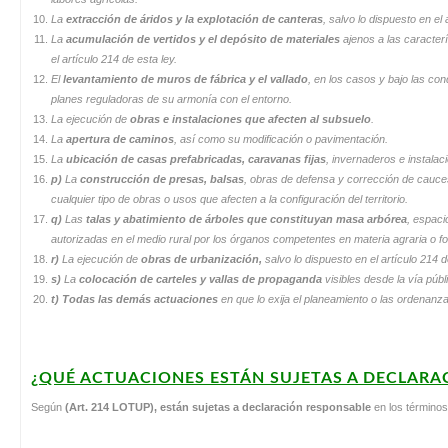
La
extracción de áridos y la explotación de canteras
, salvo lo dispuesto en el 
La
acumulación de vertidos y el depósito de materiales
ajenos a las caracterí
el artículo 214 de esta ley.
El
levantamiento de muros de fábrica y el vallado
, en los casos y bajo las co
planes reguladoras de su armonía con el entorno.
La ejecución de
obras e instalaciones que afecten al subsuelo
.
La
apertura de caminos
, así como su modificación o pavimentación.
La
ubicación de casas prefabricadas, caravanas fijas
, invernaderos e instalac
p)
La
construcción de presas, balsas
, obras de defensa y corrección de cauces
cualquier tipo de obras o usos que afecten a la configuración del territorio.
q)
Las
talas y abatimiento de árboles que constituyan masa arbórea
, espaci
autorizadas en el medio rural por los órganos competentes en materia agraria o fo
r)
La ejecución de
obras de urbanización,
salvo lo dispuesto en el artículo 214 d
s)
La
colocación de carteles y vallas de propaganda
visibles desde la vía públ
t) Todas las demás actuaciones
en que lo exija el planeamiento o las ordenanz
¿QUÉ ACTUACIONES ESTÁN SUJETAS A DECLARA
Según
(Art. 214 LOTUP), están sujetas a declaración responsable
en los términos