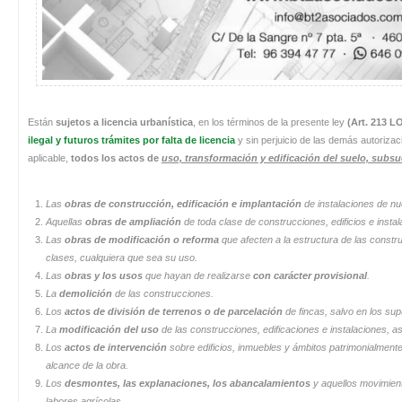
Están
sujetos a licencia urbanística
, en los términos de la presente ley
(Art. 213 
ilegal y futuros trámites por falta de licencia
y sin perjuicio de las demás autorizac
aplicable,
todos los actos de
uso, transformación y edificación del suelo, subsu
Las
obras de construcción, edificación e implantación
de instalaciones de nu
Aquellas
obras de ampliación
de toda clase de construcciones, edificios e insta
Las
obras de modificación o reforma
que afecten a la estructura de las constru
clases, cualquiera que sea su uso.
Las
obras y los usos
que hayan de realizarse
con carácter provisional
.
La
demolición
de las construcciones.
Los
actos de división de terrenos o de parcelación
de fincas, salvo en los su
La
modificación del uso
de las construcciones, edificaciones e instalaciones, a
Los
actos de intervención
sobre edificios, inmuebles y ámbitos patrimonialment
alcance de la obra.
Los
desmontes, las explanaciones, los abancalamientos
y aquellos movimient
labores agrícolas.