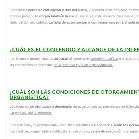
En tanto los
actos de edificación y uso del suelo,
y aquellos otros previstos en est
dominio público,
se exigirá también licencia
, sin perjuicio de las autorizaciones o c
titular del dominio público.
La falta de autorización o concesión impedirá al solici
¿CUÁL ES EL CONTENIDO Y ALCANCE DE LA INT
Las licencias urbanísticas
autorizarán
el ejercicio del
derecho a edificar
o a realizar l
las condiciones establecidas
en la presente ley y en el planeamiento.
¿CUÁL SON LAS CONDICIONES DE OTORGAMIENT
URBANÍSTICA?
Las licencias
se otorgarán o denegarán
de acuerdo con las previsiones de la legisl
sin perjuicio del de terceros.
La legislación y el planeamiento urbanístico aplicables a las licencias
serán los del 
fuera del plazo legalmente establecido, en cuyo caso,
serán de aplicación los vigent