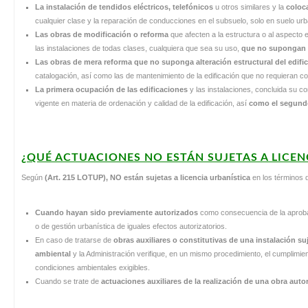
La instalación de tendidos eléctricos, telefónicos
u otros similares y la
coloc
cualquier clase y la reparación de conducciones en el subsuelo, solo en suelo ur
Las obras de modificación o reforma
que afecten a la estructura o al aspecto ex
las instalaciones de todas clases, cualquiera que sea su uso,
que no
supongan a
Las obras de mera reforma que no suponga alteración estructural del edific
catalogación, así como las de mantenimiento de la edificación que no requieran co
La primera ocupación de las edificaciones
y las instalaciones, concluida su co
vigente en materia de ordenación y calidad de la edificación, así
como el segundo
¿QUÉ ACTUACIONES NO ESTÁN SUJETAS A LICEN
Según
(Art. 215 LOTUP), NO están sujetas a licencia urbanística
en los términos d
Cuando hayan sido previamente autorizados
como consecuencia de la aproba
o de gestión urbanística de iguales efectos autorizatorios.
En caso de tratarse de
obras auxiliares o constitutivas de una instalación su
ambiental
y la Administración verifique, en un mismo procedimiento, el cumplimie
condiciones ambientales exigibles.
Cuando se trate de
actuaciones auxiliares de la realización de una obra autor