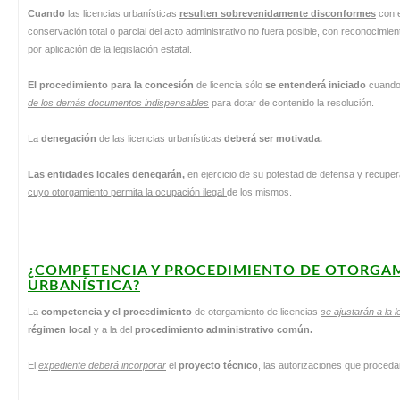
Cuando
las licencias urbanísticas
resulten sobrevenidamente disconformes
con e
conservación total o parcial del acto administrativo no fuera posible, con reconocimient
por aplicación de la legislación estatal.
El procedimiento para la concesión
de licencia sólo
se entenderá iniciado
cuando
de los demás documentos indispensables
para dotar de contenido la resolución.
La
denegación
de las licencias urbanísticas
deberá ser motivada
.
Las entidades locales denegarán,
en ejercicio de su potestad de defensa y recuper
cuyo otorgamiento permita la ocupación ilegal
de los mismos.
¿COMPETENCIA Y PROCEDIMIENTO DE OTORGAM
URBANÍSTICA?
La
competencia y el procedimiento
de otorgamiento de licencias
se ajustarán a la l
régimen local
y a la del
procedimiento administrativo común.
El
expediente deberá incorporar
el
proyecto técnico
, las autorizaciones que proced