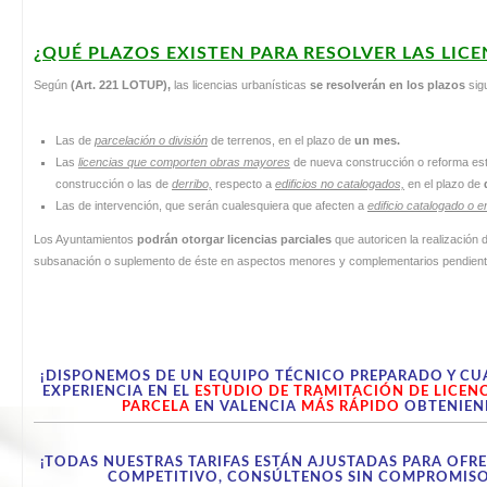
¿QUÉ PLAZOS EXISTEN PARA RESOLVER LAS LIC
Según
(Art. 221 LOTUP),
las licencias urbanísticas
se resolverán en los plazos
sig
Las de
parcelación o división
de terrenos, en el plazo de
un mes
.
Las
licencias que comporten obras mayores
de nueva construcción o reforma est
construcción o las de
derribo,
respecto a
edificios no catalogados,
en el plazo de
Las de intervención, que serán cualesquiera que afecten a
edificio catalogado o e
Los Ayuntamientos
podrán otorgar licencias parciales
que autoricen la realización
subsanación o suplemento de éste en aspectos menores y complementarios pendientes
¡DISPONEMOS DE UN EQUIPO TÉCNICO PREPARADO Y CU
EXPERIENCIA EN EL
ESTUDIO DE TRAMITACIÓN DE LICEN
PARCELA
EN VALENCIA
MÁS RÁPIDO
OBTENIEN
¡TODAS NUESTRAS TARIFAS ESTÁN AJUSTADAS PARA OFRE
COMPETITIVO, CONSÚLTENOS SIN COMPROMISO,