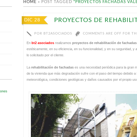
HOME
»
POST TAGGED
"PROYECTOS FACHADAS VAL
PROYECTOS DE REHABILI
DIC 28
POR
BT2ASOCIADOS
COMMENTS ARE OFF FOR TH
En
bt2 asociados
realizamos
proyectos de rehabilitación de fachadas
estéticamente, en su eficiencia, en su funcionalidad, y en su seguridad,
lo solicitado por el cliente.
La
rehabilitación de fachadas
es una necesidad periódica para la gran ma
de la vivienda que más degradación sufre con el paso del tiempo debido a 
meteorológica, condiciones geológicas y daños causados por el propio us