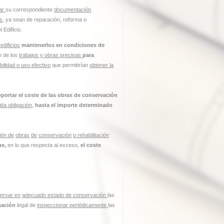
ar
su correspondiente
documentación
.
es
, ya sean de reparación, reforma o
 Edificio.
edificios
mantenerlos en condiciones de
ón de los
trabajos y obras precisas
para
bilidad o uso efectivo
que permitirían
obtener la
soportar el coste de las obras de conservación
ida obligación
,
hasta el importe determinado
ión de
obras
de
conservación
o rehabilitación
ue,
en lo que respecta al exceso,
el coste
servar en
adecuado estado de conservación
las
igación
legal de
inspeccionar periódicamente
las