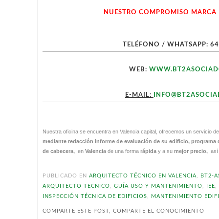
NUESTRO COMPROMISO MARCA L
TELÉFONO / WHATSAPP: 64
WEB:
WWW.BT2ASOCIAD
E-MAIL:
INFO@BT2ASOCIA
Nuestra oficina se encuentra en Valencia capital, ofrecemos un servicio d
mediante redacción informe de evaluación de su edificio, programa
de cabecera,
en
Valencia
de una forma
rápida
y a su
mejor precio,
así
PUBLICADO EN
ARQUITECTO TÉCNICO EN VALENCIA
,
BT2-
ARQUITECTO TECNICO
,
GUÍA USO Y MANTENIMIENTO
,
IEE
INSPECCIÓN TÉCNICA DE EDIFICIOS
,
MANTENIMIENTO EDIF
COMPARTE ESTE POST, COMPARTE EL CONOCIMIENTO