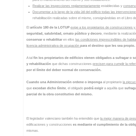
Realizar las inspecciones reglamentariamente
establecidas y
conserv
Documentar a lo largo de la vida útil del edificio todas las intervencion
rehabilitación realizadas sobre el mismo, consignándolas en el Libro del
El
artículo 180 de la LOTUP
exige a los propietarios de construcciones y 
seguridad, salubridad, ornato público y decoro
, mediante la realizaci
conservar o rehabilitar
en ellos
las condiciones imprescindibles de habita
licencia administrativa de ocupación
para el destino que les sea propio.
A tal
fin los propietarios de edificios vienen obligados a sufragar o 
y rehabilitación
que dichas construcciones
precisen para cumplir la refer
por el límite del deber normal de conservación.
Cuando una Administración ordene o imponga
al propietario
la ejecuc
que
excedan dicho límite
, el obligado
podrá exigir
a aquélla que
sufrag
parcial de la obra constitutivo del mismo.
El legislador valenciano también ha entendido que
la mejor manera de pre
edificaciones y construcciones
es mediante el cumplimiento de la obl
mismas.