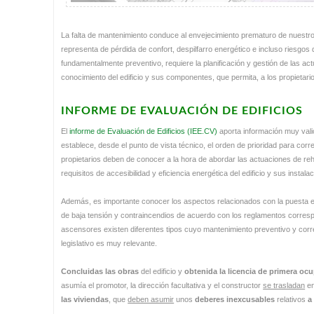
La falta de mantenimiento conduce al envejecimiento prematuro de nuestros
representa de pérdida de confort, despilfarro energético e incluso riesgos
fundamentalmente preventivo, requiere la planificación y gestión de las a
conocimiento del edificio y sus componentes, que permita, a los propietario
INFORME DE EVALUACIÓN DE EDIFICIOS
El
informe de Evaluación de Edificios (IEE.CV)
aporta información muy valio
establece, desde el punto de vista técnico, el orden de prioridad para corre
propietarios deben de conocer a la hora de abordar las actuaciones de reh
requisitos de accesibilidad y eficiencia energética del edificio y sus instala
Además, es importante conocer los aspectos relacionados con la puesta en 
de baja tensión y contraincendios de acuerdo con los reglamentos corre
ascensores existen diferentes tipos cuyo mantenimiento preventivo y corre
legislativo es muy relevante.
Concluidas las obras
del edificio y
obtenida la licencia de primera oc
asumía el promotor, la dirección facultativa y el constructor
se trasladan
en
las viviendas
, que
deben asumir
unos
deberes inexcusables
relativos
a