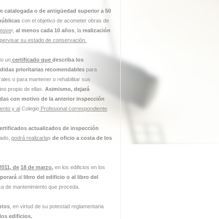
ón catalogada o de antigüedad superior a 50
 públicas
con el objetivo de acometer obras de
move
r,
al menos cada 10 años
, la
realización
pervisar su estado de conservación.
do un
certificado
que
describa los
didas prioritarias recomendables
para
ales o para mantener o rehabilitar sus
no propio de ellas.
Asimismo, dejará
das con motivo de la anterior inspección
ento y al
Colegio
Profesional correspondiente
.
certificados actualizados de inspección
uado,
podrá realizarla
s
de
oficio a costa de los
2011, de
18 de marzo
,
en los edificios en los
rporará
al
libro del edificio o al libro del
ica de mantenimiento que proceda.
ntos
, en virtud de su potestad reglamentaria
los edificios.