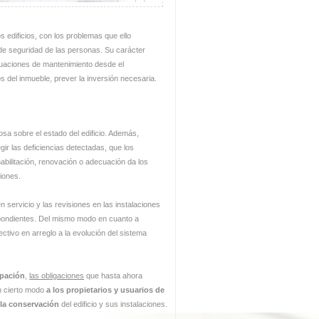
 edificios, con los problemas que ello
 de seguridad de las personas. Su carácter
ctuaciones de mantenimiento desde el
s del inmueble, prever la inversión necesaria.
sa sobre el estado del edificio. Además,
gir las deficiencias detectadas, que los
abilitación, renovación o adecuación da los
ciones.
servicio y las revisiones en las instalaciones
spondientes. Del mismo modo en cuanto a
ctivo en arreglo a la evolución del sistema
upación
,
las obligaciones
que hasta ahora
 cierto modo
a los propietarios y usuarios de
 la conservación
del edificio y sus instalaciones.