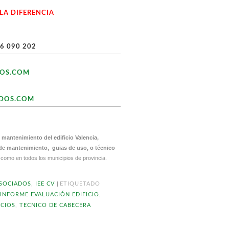
A DIFERENCIA
6 090 202
OS.COM
DOS.COM
e
mantenimiento del edificio Valencia,
 de mantenimiento, guias de uso, o técnico
 como en todos los municipios de provincia.
|
ASOCIADOS
,
IEE CV
ETIQUETADO
,
INFORME EVALUACIÓN EDIFICIO
,
ICIOS
,
TECNICO DE CABECERA