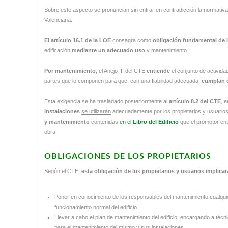
Sobre este aspecto se pronuncian sin entrar en contradicción la normativa
Valenciana.
El artículo 16.1 de la LOE
consagra como
obligación fundamental de l
edificación
mediante un adecuado uso
y mantenimiento.
Por mantenimiento
, el Anejo III del CTE
entiende
el conjunto de activida
partes que lo componen para que, con una fiabilidad adecuada,
cumplan c
Esta exigencia
se ha trasladado posteriormente al
artículo 8.2 del CTE
, 
instalaciones
se utilizarán
adecuadamente por los propietarios y usuario
y mantenimiento
contenidas
en el
Libro del Edificio
que el promotor entr
obra.
OBLIGACIONES DE LOS PROPIETARIOS
Según el CTE,
esta obligación de los propietarios y usuarios implicar
Poner en conocimiento
de los responsables del mantenimiento cualqui
funcionamiento normal del edificio.
Llevar a cabo el plan de mantenimiento del edificio
, encargando a técn
para el mantenimiento del mismo y sus instalaciones.