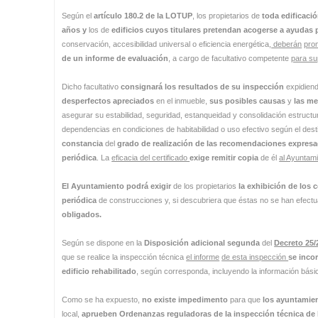
Según el
artículo 180.2 de la LOTUP
, los propietarios de
toda edificaci
años y
los de
edificios cuyos titulares pretendan acogerse a ayudas
conservación, accesibilidad universal o eficiencia energética
,
deberán
pro
de un informe de evaluación
, a cargo de facultativo competente
para su
Dicho facultativo
consignará
los resultados de su inspección
expidien
desperfectos apreciados
en el inmueble,
sus posibles causas
y
las me
asegurar su estabilidad, seguridad, estanqueidad y consolidación estructur
dependencias en condiciones de habitabilidad o uso efectivo según el desti
constancia
del
grado de realización de las recomendaciones expresa
periódica
. La
eficacia del certificado
exige remitir copia
de él
al Ayuntami
El Ayuntamiento podrá exigir
de los propietarios
la exhibición de los 
periódica
de construcciones y, si descubriera que éstas no se han efect
obligados.
Según se dispone en la
Disposición adicional segunda
del
Decreto 25/
que se realice la inspección técnica
el informe
de esta inspección
se inco
edificio rehabilitado
, según corresponda, incluyendo la información bás
Como se ha expuesto,
no existe impedimento
para que
los ayuntamie
local,
aprueben
Ordenanzas
reguladoras
de la inspección técnica de 