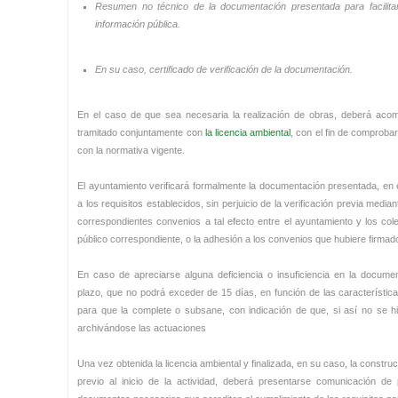
Resumen no técnico de la documentación presentada para facilita
información pública.
En su caso, certificado de verificación de la documentación.
En el caso de que sea necesaria la realización de obras, deberá aco
tramitado conjuntamente con
la licencia ambiental
, con el fin de comproba
con la normativa vigente.
El ayuntamiento verificará formalmente la documentación presentada, en 
a los requisitos establecidos, sin perjuicio de la verificación previa medi
correspondientes convenios a tal efecto entre el ayuntamiento y los co
público correspondiente, o la adhesión a los convenios que hubiere firmado
En caso de apreciarse alguna deficiencia o insuficiencia en la documen
plazo, que no podrá exceder de 15 días, en función de las característic
para que la complete o subsane, con indicación de que, si así no se hici
archivándose las actuaciones
Una vez obtenida la licencia ambiental y finalizada, en su caso, la constru
previo al inicio de la actividad, deberá presentarse comunicación d