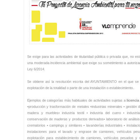
Se exige para las actividades de titularidad pública o privada que, no es
una moderada incidencia ambiental que exige su sometimiento a autorizaci
Ley 6/2014.
Se obtiene así la resolución escrita del AYUNTAMIENTO en el que se ub
explotación de la totalidad o parte de una instalación o establecimiento.
Ejemplos de categorías más habituales de actividades sujetas a
licencia
•producción y trasformación de metales •industrias minerales • gestión d
madera y muebles• industria textil • industria del cuero • industri
conservación de maderas y productos derivados• laboratorio de análisis• 
crematorios • campings y similares • lavanderías industriales • instalac
instalaciones para el lavado y engrase de camiones, vehículos pesa
explotación para establecimiento de camiones, vehículos pesados y ma