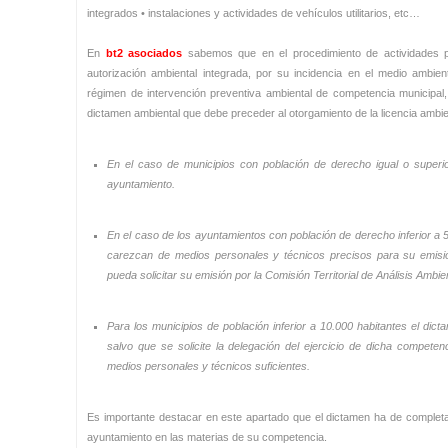
integrados • instalaciones y actividades de vehículos utilitarios, etc…
En
bt2 asociados
sabemos que en el procedimiento de actividades p
autorización ambiental integrada, por su incidencia en el medio ambie
régimen de intervención preventiva ambiental de competencia municipal, 
dictamen ambiental que debe preceder al otorgamiento de la licencia ambie
En el caso de municipios con población de derecho igual o superior
ayuntamiento.
En el caso de los ayuntamientos con población de derecho inferior a 5
carezcan de medios personales y técnicos precisos para su emisi
pueda solicitar su emisión por la Comisión Territorial de Análisis Ambie
Para los municipios de población inferior a 10.000 habitantes el dic
salvo que se solicite la delegación del ejercicio de dicha compete
medios personales y técnicos suficientes.
Es importante destacar en este apartado que el dictamen ha de completa
ayuntamiento en las materias de su competencia.