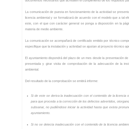
documentos necesarios que acrediten el cumplimiento de los requisitos para 
La comunicación de puesta en funcionamiento de la actividad se presenta
licencia ambiental y se formalizará de acuerdo con el modelo que a tal e
este, con el que con carácter general se ponga a disposición en la pá
materia de medio ambiente.
La comunicación se acompañará de certificado emitido por técnico compet
especifique que la instalación y actividad se ajustan al proyecto técnico a
El ayuntamiento dispondrá del plazo de un mes desde la presentación de 
presentada y girar visita de comprobación de la adecuación de la insta
ambiental.
Del resultado de la comprobación se emitirá informe:
Si de este se deriva la inadecuación con el contenido de la licencia 
para que proceda a la corrección de los defectos advertidos, otorgando
subsanar, no pudiéndose iniciar la actividad hasta que exista pronu
ayuntamiento.
Si no se detecta inadecuación con el contenido de la licencia ambien