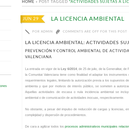
HOME
»
POST TAGGED
"ACTIVIDADES SUJETAS A LI
LA LICENCIA AMBIENTAL
JUN 29
POR
ADMIN
COMMENTS ARE OFF FOR THIS POST
LA LICENCIA AMBIENTAL: ACTIVIDADES SU
PREVENCIÓN Y CONTROL AMBIENTAL DE ACTIVID
VALENCIANA
La entrada en vigor de la
Ley 6/2014
, de 25 de julio, de la Generalitat, d
la Comunitat Valenciana tiene como finalidad el adaptar los instrumentos
requerimientos legales, limitando la autorización previa a los supuestos 
ambienta y que por motivos de interés público, se someten a autorizaci
Aquellas actividades de escasa o nula incidencia ambiental se inclu
ambiental o de comunicación de actividades inocuas, respectivamente.
No obstante, a pesar del impulso de reducción de cargas y licencias, en
complejidad y dispersión de procedimientos.
De cara a agilizar todos los
procesos administrativos municipales relacio