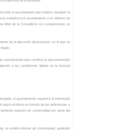
el ejercicio de la actividad.
rá ante el ayuntamiento que hubiera otorgado la
fecto establezca el ayuntamiento y en defecto de
gina Web de la Consellería con competencias en
ente de la ejecución del proyecto, en el que se
probado.
la comunicación para verificar la documentación
lación a las condiciones fijadas en la licencia
otorgada, el ayuntamiento requerirá al interesado
 plazo al efecto en función de las deficiencias a
nciamiento expreso de conformidad por parte del
tal, se emitirá informe de conformidad, pudiendo