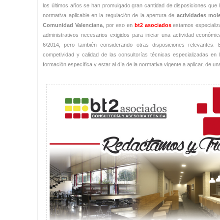
los últimos años se han promulgado gran cantidad de disposiciones que ha
normativa aplicable en la regulación de la apertura de
actividades mole
Comunidad Valenciana
, por eso en
bt2 asociados
estamos especializ
administrativos necesarios exigidos para iniciar una actividad económic
6/2014, pero también considerando otras disposiciones relevantes. 
competividad y calidad de las consultorías técnicas especializadas en 
formación específica y estar al día de la normativa vigente a aplicar, de u