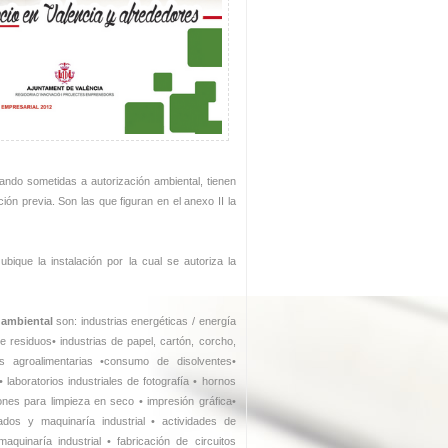
tando sometidas a autorización ambiental, tienen
ón previa. Son las que figuran en el anexo II la
ique la instalación por la cual se autoriza la
 ambiental
son: industrias energéticas / energía
e residuos• industrias de papel, cartón, corcho,
as agroalimentarias •consumo de disolventes•
laboratorios industriales de fotografía • hornos
iones para limpieza en seco • impresión gráfica•
dos y maquinaría industrial • actividades de
quinaría industrial • fabricación de circuitos