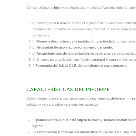
Con la solicitud de
informe urbanístico municipal
Valencia deberán aco
a)
Plano georreferenciado
para el supuesto de autorización ambienta
restantes instrumentos de intervención ambiental, en el que figure la to
proyectada.
b)
Memoria descriptiva de la instalación y actividad
con sus caract
c)
Necesidad de uso y aprovechamiento del suelo
.
d)
Requerimientos de la instalación
respecto a los servicios públic
e)
En suelo no urbanizable
,
certificado catastral y nota simple regis
f)
Fotocopia del D.N.I./ C.I.F. del solicitante o representante.
CARACTERÍSTICAS DEL INFORME
Dicho informe, que será vinculante cuando sea negativo,
deberá emitirs
solicitud y versará sobre los siguientes aspectos:
El
planeamiento al que está sujeto la finca y su localización
sobre
vigente.
La
clasificación y calificación urbanística del suelo
. En el supuest