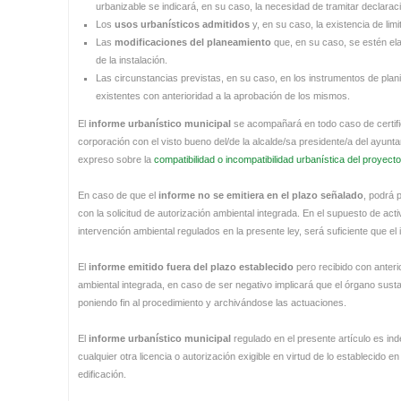
urbanizable se indicará, en su caso, la necesidad de tramitar declarac
Los
usos urbanísticos admitidos
y, en su caso, la existencia de lim
Las
modificaciones del planeamiento
que, en su caso, se estén ela
de la instalación.
Las circunstancias previstas, en su caso, en los instrumentos de plani
existentes con anterioridad a la aprobación de los mismos.
El
informe urbanístico municipal
se acompañará en todo caso de certific
corporación con el visto bueno del/de la alcalde/sa presidente/a del ayun
expreso sobre la
compatibilidad o incompatibilidad urbanística del proyect
En caso de que el
informe no se emitiera en el plazo señalado
, podrá 
con la solicitud de autorización ambiental integrada. En el supuesto de act
intervención ambiental regulados en la presente ley, será suficiente que el 
El
informe emitido fuera del plazo establecido
pero recibido con anteri
ambiental integrada, en caso de ser negativo implicará que el órgano susta
poniendo fin al procedimiento y archivándose las actuaciones.
El
informe urbanístico municipal
regulado en el presente artículo es ind
cualquier otra licencia o autorización exigible en virtud de lo establecido e
edificación.