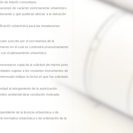
ión de interés comunitario.
itaciones de carácter estrictamente urbanístico.
borando y que pudieran afectar a la ubicación
ficación urbanística para las instalaciones
ado suscrito por el secretario/a de la
tamiento en el cual se contendrá pronunciamiento
o
con el planeamiento urbanístico.
presentarse copia de la solicitud del mismo junto
ividades sujetas a los restantes instrumentos de
interesado indique la fecha en que fue solicitado.
oridad al otorgamiento de la autorización
ntivo ambiental dicte resolución motivada
ependiente de la licencia urbanística o de
n la normativa urbanística o de ordenación de la