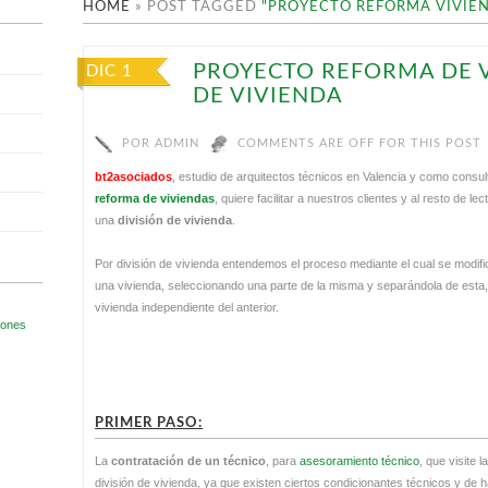
HOME
»
POST TAGGED
"PROYECTO REFORMA VIVIE
PROYECTO REFORMA DE V
DIC 1
DE VIVIENDA
POR
ADMIN
COMMENTS ARE OFF FOR THIS POST
bt2asociados
, estudio de arquitectos técnicos en Valencia y como consul
reforma de viviendas
, quiere facilitar a nuestros clientes y al resto de l
una
división de vivienda
.
Por división de vivienda entendemos el proceso mediante el cual se modific
una vivienda, seleccionando una parte de la misma y separándola de esta, 
vivienda independiente del anterior.
PRIMER PASO:
La
contratación de un técnico
, para
asesoramiento técnico
, que visite 
división de vivienda, ya que existen ciertos condicionantes técnicos y de h