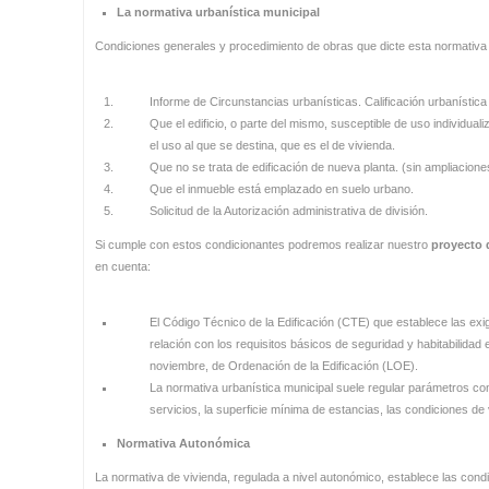
La normativa urbanística municipal
Condiciones generales y procedimiento de obras que dicte esta normativ
Informe de Circunstancias urbanísticas. Calificación urbanística
Que el edificio, o parte del mismo, susceptible de uso individual
el uso al que se destina, que es el de vivienda.
Que no se trata de edificación de nueva planta. (sin ampliacione
Que el inmueble está emplazado en suelo urbano.
Solicitud de la Autorización administrativa de división.
Si cumple con estos condicionantes podremos realizar nuestro
proyecto 
en cuenta:
El Código Técnico de la Edificación (CTE) que establece las exi
relación con los requisitos básicos de seguridad y habitabilidad
noviembre, de Ordenación de la Edificación (LOE).
La normativa urbanística municipal suele regular parámetros com
servicios, la superficie mínima de estancias, las condiciones de 
Normativa Autonómica
La normativa de vivienda, regulada a nivel autonómico, establece las condi