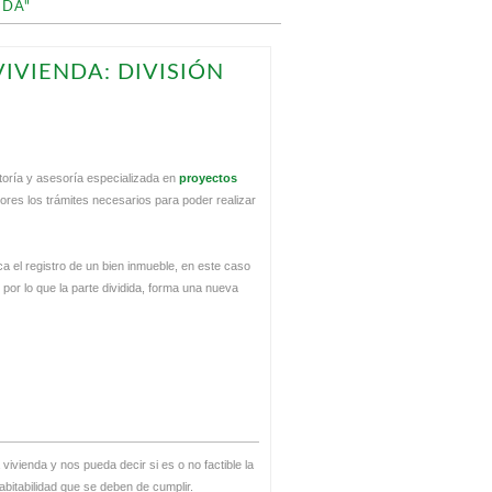
NDA"
IVIENDA: DIVISIÓN
toría y asesoría especializada en
proyectos
ectores los trámites necesarios para poder realizar
a el registro de un bien inmueble, en este caso
por lo que la parte dividida, forma una nueva
la vivienda y nos pueda decir si es o no factible la
abitabilidad que se deben de cumplir.