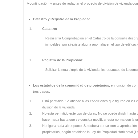
A continuación, y antes de redactar el proyecto de división de vivienda co
Catastro y Registro de la Propiedad
Catastro:
Realizar la Comprobación en el Catastro de la consulta descrip
inmuebles, por si existe alguna anomalía en el tipo de edificaci
Registro de la Propiedad:
Solicitar la nota simple de la vivienda, los estatutos de la co
Los estatutos de la comunidad de propietarios
, en función de có
tres casos:
Está permitida: Se atiende a las condiciones que figuran en los e
división de la vivienda.
No está permitido este tipo de obras: No se puede dividir hasta
hacer nada hasta que se consiga modificar esta norma con la un
No figura nada al respecto: Se deberá contar con la aprobación 
propietarios, según establece la Ley de Propiedad Horizontal (L