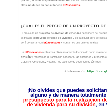
por ello, si estás dispuesto a dividir tu casa en dos viviendas o dos
ellos, no dudes en consultar con
bt2asociados
.
¿CUÁL ES EL PRECIO DE UN PROYECTO DE
El precio de un
proyecto de división de viviendas
dependerá del presupu
asimilable al
proyecto reforma de vivienda
y de cualquier obra de edifica
será contactar con
bt2asociados
y contarnos que quieres realizar.
En
bt2asociados
realizamos el Asesoramiento técnico de cómo realizar e
división
y realizamos la tramitación necesaria, las gestiones y presentaci
Catastro, Conselleria, Notaria… de todo tipo de documentos técnicos.
+ Información:
https://goo.
¡No olvides que puedes solicita
alguno y de manera totalmente g
presupuesto para la realización d
de vivienda para su división
, en