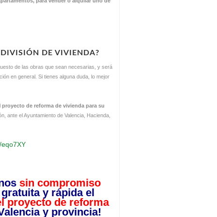
 apartamentos, para vender o alquilar uno de
 DIVISIÓN DE VIVIENDA?
esto de las obras que sean necesarias, y será
ción en general. Si tienes alguna duda, lo mejor
l
proyecto de reforma de vivienda
para su
ón, ante el Ayuntamiento de Valencia, Hacienda,
gl/eqo7XY
rnos
sin compromiso
ratuita y rápida el
el proyecto de reforma
 Valencia y provincia!