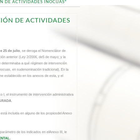
N DE ACTIVIDADES INOCUAS"
IÓN DE ACTIVIDADES
de 25 de julio
, se deroga el Nomenclátor de
ción anterior (Ley 2/2006, de5 de mayo; y la
ue determinaba a qué régimen de intervención
inocuas, en sudenominación tradicional). En la
ene establecido en los anexos de esta, y el
xo I, el instrumento de intervención administrativa
EGRADA
.
í está incluida en alguno de los propiosdel Anexo
n parámetro de los indicados en elAnexo III, le
ENTAL
.