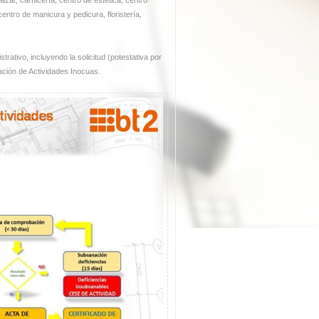
ntro de manicura y pedicura, floristería,
rativo, incluyendo la solicitud (potestativa por
ación de Actividades Inocuas.