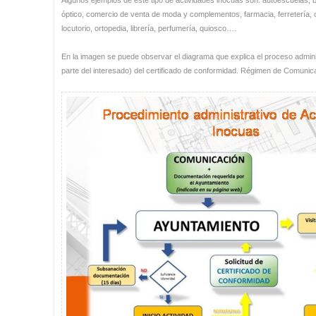
óptico, comercio de venta de moda y complementos, farmacia, ferretería, ce
locutorio, ortopedia, librería, perfumería, quiosco….
En la imagen se puede observar el diagrama que explica el proceso administ
parte del interesado) del certificado de conformidad. Régimen de Comunic