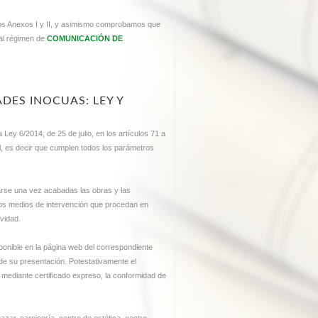
los Anexos I y II, y asimismo comprobamos que
al régimen de
COMUNICACIÓN DE
DES INOCUAS: LEY Y
a Ley 6/2014, de 25 de julio, en los artículos 71 a
al, es decir que cumplen todos los parámetros
arse una vez acabadas las obras y las
tros medios de intervención que procedan en
ividad.
ponible en la página web del correspondiente
sde su presentación. Potestativamente el
 mediante certificado expreso, la conformidad de
zar, carnicería, centro de estética, centro