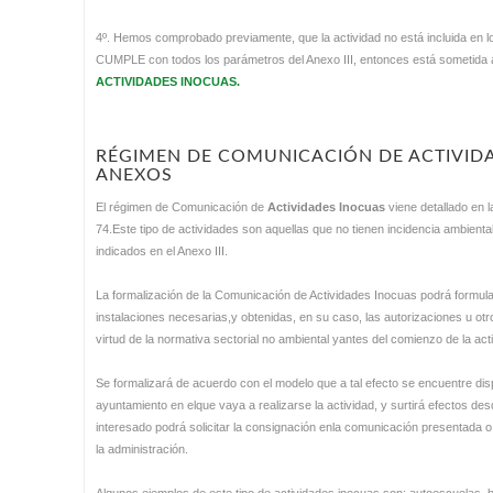
4º. Hemos comprobado previamente, que la actividad no está incluida en 
CUMPLE con todos los parámetros del Anexo III, entonces está sometida 
ACTIVIDADES INOCUAS.
RÉGIMEN DE COMUNICACIÓN DE ACTIVIDA
ANEXOS
El régimen de Comunicación de
Actividades Inocuas
viene detallado en l
74.Este tipo de actividades son aquellas que no tienen incidencia ambient
indicados en el Anexo III.
La formalización de la Comunicación de Actividades Inocuas podrá formul
instalaciones necesarias,y obtenidas, en su caso, las autorizaciones u o
virtud de la normativa sectorial no ambiental yantes del comienzo de la act
Se formalizará de acuerdo con el modelo que a tal efecto se encuentre dis
ayuntamiento en elque vaya a realizarse la actividad, y surtirá efectos de
interesado podrá solicitar la consignación enla comunicación presentada o
la administración.
Algunos ejemplos de este tipo de actividades inocuas son: autoescuelas, ba