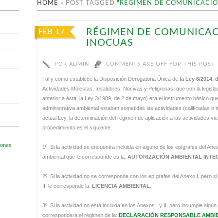
HOME
»
POST TAGGED
"RÉGIMEN DE COMUNICACIÓ
RÉGIMEN DE COMUNICAC
FEB 17
INOCUAS
POR
ADMIN
COMMENTS ARE OFF FOR THIS POST
Tal y como establece la Disposición Derogatoria Única de
la Ley 6/2014, 
Actividades Molestas, Insalubres, Nocivas y Peligrosas, que con la legisla
anterior a ésta, la Ley 3/1989, de 2 de mayo) era el instrumento básico q
administrativa ambiental estaban sometidas las actividades (calificadas o 
actual Ley, la determinación del régimen de aplicación a las actividades vi
procedimiento es el siguiente:
1º. Si la actividad se encuentra incluida en alguno de los epígrafes del Ane
ambiental que le corresponde es la:
AUTORIZACIÓN AMBIENTAL INT
2º. Si la actividad no se corresponde con los epígrafes del Anexo I, pero s
II, le corresponde la:
LICENCIA AMBIENTAL.
3º. Si la actividad no está incluida en los Anexos I y II, pero incumple algú
corresponderá el régimen de la:
DECLARACIÓN RESPONSABLE AMBI