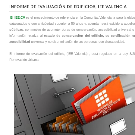
INFORME DE EVALUACIÓN DE EDIFICIOS, IEE VALENCIA
El IEE.CV
es el procedimiento de referencia en la Comunitat Valenciana para la elabo
catalogados o con antigüedad superior a 50 años y, además, será exigido a aquell
públicas
, con motivo de acometer obras de conservación, accesibilidad universal o 
información relativa al
estado de conservación del edificio, su certificación e
accesibilidad
universal y no discriminación de las personas con discapacidad.
El Informe de evaluación del edificio, (IEE Valencia) , está regulado en la Ley 8/
Renovación Urbana.