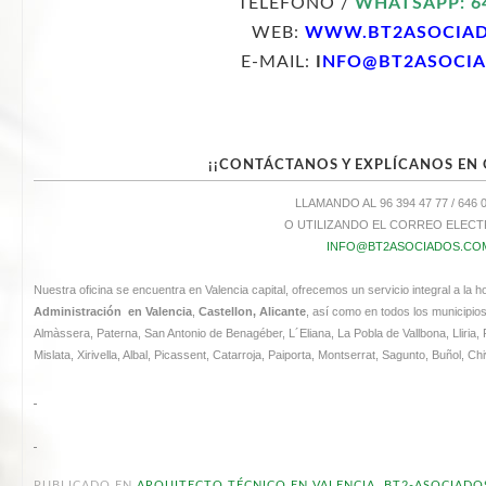
TELÉFONO /
WHATSAPP: 64
WEB:
WWW.BT2ASOCIA
E-MAIL:
I
NFO@BT2ASOCI
¡¡CONTÁCTANOS Y EXPLÍCANOS EN 
LLAMANDO AL 96 394 47 77 / 646 
O UTILIZANDO EL CORREO ELEC
INFO@BT2ASOCIADOS.CO
Nuestra oficina se encuentra en Valencia capital, ofrecemos un servicio integral a la 
Administración en Valencia
,
Castellon, Alicante
, así como en todos los municipio
Almàssera, Paterna, San Antonio de Benagéber, L´Eliana, La Pobla de Vallbona, Lliria,
Mislata, Xirivella, Albal, Picassent, Catarroja, Paiporta, Montserrat, Sagunto, Buñol, C
PUBLICADO EN
ARQUITECTO TÉCNICO EN VALENCIA
,
BT2-ASOCIADO