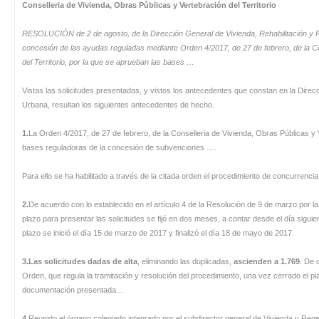
Conselleria de Vivienda, Obras Públicas y Vertebración del Territorio
RESOLUCIÓN de 2 de agosto, de la Dirección General de Vivienda, Rehabilitación y R
concesión de las ayudas reguladas mediante Orden 4/2017, de 27 de febrero, de la Co
del Territorio, por la que se aprueban las bases …
Vistas las solicitudes presentadas, y vistos los antecedentes que constan en la Dire
Urbana, resultan los siguientes antecedentes de hecho.
1.
La Orden 4/2017, de 27 de febrero, de la Conselleria de Vivienda, Obras Públicas y V
bases reguladoras de la concesión de subvenciones ….
Para ello se ha habilitado a través de la citada orden el procedimiento de concurrenci
2.
De acuerdo con lo establecido en el artículo 4 de la Resolución de 9 de marzo por la
plazo para presentar las solicitudes se fijó en dos meses, a contar desde el día siguien
plazo se inició el día 15 de marzo de 2017 y finalizó el día 18 de mayo de 2017.
3.Las solicitudes dadas de alta
, eliminando las duplicadas,
ascienden a 1.769
. De 
Orden, que regula la tramitación y resolución del procedimiento, una vez cerrado el pl
documentación presentada…
4.
Reunido el órgano colegiado integrado por el subdirector general de Vivienda y Re