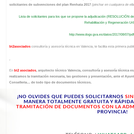
solicitantes de subvenciones del plan Renhata 2017
(pinchar en cualquiera de ell
Lista de solicitantes para los que se propone la adjudicación (RESOLUCIÓN de 
Rehabilitación y Regeneración Ur
http://www.dogv.gva.es/datos/2017/08/07/pd
bt2asociados
consultoría y asesoría técnica en Valencia, te facilita esta primera pub
En
bt2 asociados
, arquitecto técnico Valencia, consultoría y asesoría técnica e
realizamos la tramitación necesaria, las gestiones y presentación, ante el Ayun
Conselleria… de todo tipo de documentos técnicos.
¡NO OLVIDES QUE PUEDES SOLICITARNOS
SI
MANERA TOTALMENTE GRATUITA Y RÁPIDA
TRAMITACIÓN DE DOCUMENTOS CON LA ADM
PROVINCIA!