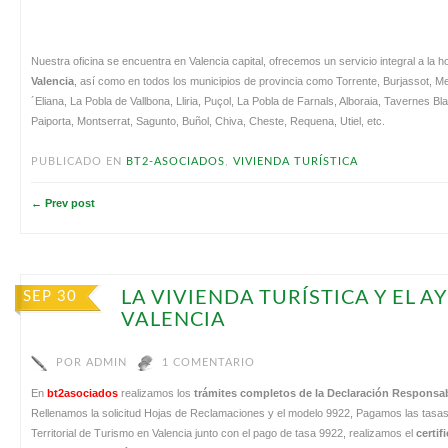
Nuestra oficina se encuentra en Valencia capital, ofrecemos un servicio integral a la 
Valencia
, así como en todos los municipios de provincia como Torrente, Burjassot, M
´Eliana, La Pobla de Vallbona, Lliria, Puçol, La Pobla de Farnals, Alboraia, Tavernes Blan
Paiporta, Montserrat, Sagunto, Buñol, Chiva, Cheste, Requena, Utiel, etc.
PUBLICADO EN
BT2-ASOCIADOS
,
VIVIENDA TURÍSTICA
← Prev post
LA VIVIENDA TURÍSTICA Y EL 
SEP 30
VALENCIA
POR
ADMIN
1 COMENTARIO
En
bt2asociados
realizamos los
trámites completos de la Declaración Responsa
Rellenamos la solicitud Hojas de Reclamaciones y el modelo 9922, Pagamos las tasa
Territorial de Turismo en Valencia junto con el pago de tasa 9922, realizamos el
certif