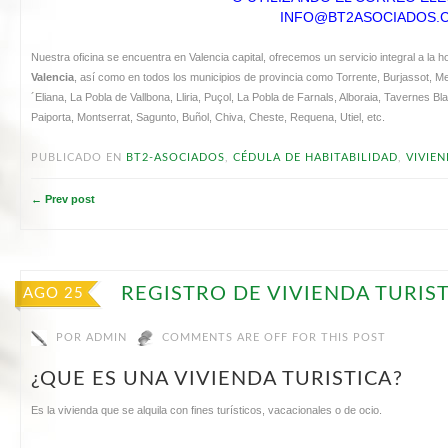
INFO@BT2ASOCIADOS.
Nuestra oficina se encuentra en Valencia capital, ofrecemos un servicio integral a la 
Valencia
, así como en todos los municipios de provincia como Torrente, Burjassot, M
´Eliana, La Pobla de Vallbona, Lliria, Puçol, La Pobla de Farnals, Alboraia, Tavernes Blan
Paiporta, Montserrat, Sagunto, Buñol, Chiva, Cheste, Requena, Utiel, etc.
PUBLICADO EN
BT2-ASOCIADOS
,
CÉDULA DE HABITABILIDAD
,
VIVIEN
← Prev post
REGISTRO DE VIVIENDA TURIS
AGO 25
POR
ADMIN
COMMENTS ARE OFF FOR THIS POST
¿QUE ES UNA VIVIENDA TURISTICA?
Es la vivienda que se alquila con fines turísticos, vacacionales o de ocio.