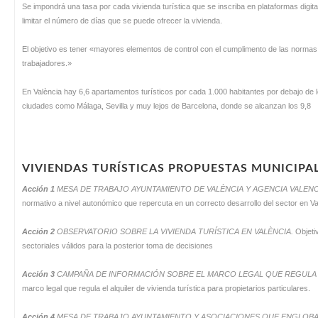
Se impondrá una tasa por cada vivienda turística que se inscriba en plataformas digitales
limitar el número de días que se puede ofrecer la vivienda.
El objetivo es tener «mayores elementos de control con el cumplimento de las normas
trabajadores.»
En València hay 6,6 apartamentos turísticos por cada 1.000 habitantes por debajo de 
ciudades como Málaga, Sevilla y muy lejos de Barcelona, donde se alcanzan los 9,8
VIVIENDAS TURÍSTICAS PROPUESTAS MUNICIPA
Acción 1
MESA DE TRABAJO AYUNTAMIENTO DE VALÈNCIA Y AGENCIA VALEN
normativo a nivel autonómico que repercuta en un correcto desarrollo del sector en V
Acción 2
OBSERVATORIO SOBRE LA VIVIENDA TURÍSTICA EN VALÈNCIA.
Objeti
sectoriales válidos para la posterior toma de decisiones
Acción 3
CAMPAÑA DE INFORMACIÓN SOBRE EL MARCO LEGAL QUE REGULA L
marco legal que regula el alquiler de vivienda turística para propietarios particulares.
Acción 4
MESA DE TRABAJO AYUNTAMIENTO Y ASOCIACIONES QUE ENGLOBAN