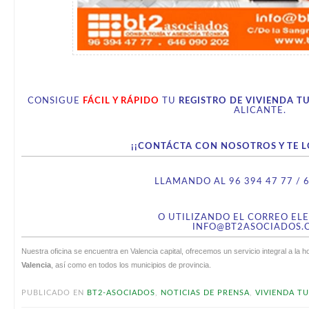
CONSIGUE
FÁCIL Y RÁPIDO
TU
REGISTRO DE VIVIENDA TU
ALICANTE.
¡¡CONTÁCTA CON NOSOTROS Y TE L
LLAMANDO AL 96 394 47 77 / 
O UTILIZANDO EL CORREO EL
INFO@BT2ASOCIADOS.
Nuestra oficina se encuentra en Valencia capital, ofrecemos un servicio integral a la 
Valencia
, así como en todos los municipios de provincia.
PUBLICADO EN
BT2-ASOCIADOS
,
NOTICIAS DE PRENSA
,
VIVIENDA TU