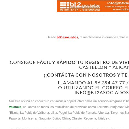
Desde
bt2 asociados
, te mantenemos informado sobre la v
CONSIGUE
FÁCIL Y RÁPIDO
TU
REGISTRO DE VIV
CASTELLÓN Y ALICA
¡¡CONTÁCTA CON NOSOTROS Y TE 
LLAMANDO AL 96 394 47 77 /
O UTILIZANDO EL CORREO 
INFO@BT2ASOCIADO
Nuestra oficina se encuentra en Valencia capital, ofrecemos un servicio integral a la 
Valencia
, así como en todos los municipios de provincia como Torrente, Burjassot, M
´Eliana, La Pobla de Vallbona, Lliria, Puçol, La Pobla de Farnals, Alboraia, Tavernes Blan
Paiporta, Montserrat, Sagunto, Buñol, Chiva, Cheste, Requena, Utiel, etc