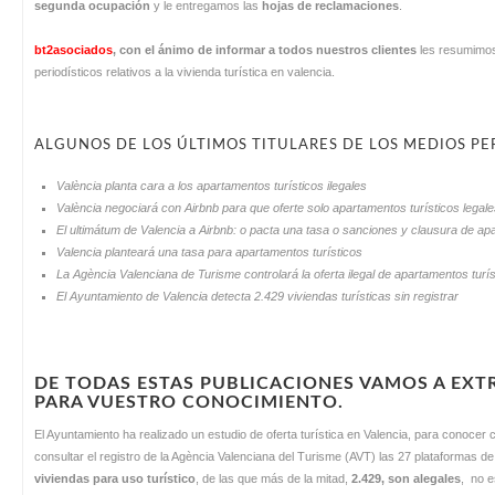
segunda ocupación
y le entregamos las
hojas de reclamaciones
.
bt2asociados
,
con el ánimo de informar a todos nuestros clientes
les resumimos
periodísticos relativos a la vivienda turística en valencia.
ALGUNOS DE LOS ÚLTIMOS TITULARES DE LOS MEDIOS PE
València planta cara a los apartamentos turísticos ilegales
València negociará con Airbnb para que oferte solo apartamentos turísticos legal
El ultimátum de Valencia a Airbnb: o pacta una tasa o sanciones y clausura de ap
Valencia planteará una tasa para apartamentos turísticos
La Agència Valenciana de Turisme controlará la oferta ilegal de apartamentos turís
El Ayuntamiento de Valencia detecta 2.429 viviendas turísticas sin registrar
DE TODAS ESTAS PUBLICACIONES VAMOS A EXT
PARA VUESTRO CONOCIMIENTO.
El Ayuntamiento ha realizado un estudio de oferta turística en Valencia, para conocer 
consultar el registro de la Agència Valenciana del Turisme (AVT) las 27 plataformas de
viviendas para uso turístico
, de las que más de la mitad,
2.429, son alegales
, no e